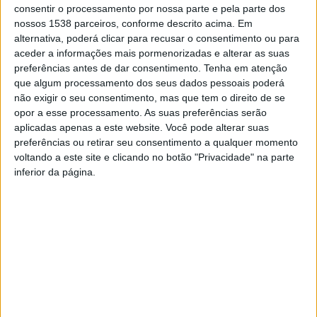
reabilitação e requalificação da Ponte do Bôco
, num
consentir o processamento por nossa parte e pela parte dos
investimento de 424.970,00 euros.
nossos 1538 parceiros, conforme descrito acima. Em
alternativa, poderá clicar para recusar o consentimento ou para
Trata-se de uma infraestrutura que está encerrada ao trânsito há
aceder a informações mais pormenorizadas e alterar as suas
cerca de dois anos devido a questões de segurança,
preferências antes de dar consentimento.
Tenha em atenção
decorrente da sua degradação estrutural. A intervenção
que algum processamento dos seus dados pessoais poderá
prevista visa a reabilitação estrutural desta ponte, possibilitando
não exigir o seu consentimento, mas que tem o direito de se
que a mesma, após intervenção, permita a circulação sem
opor a esse processamento. As suas preferências serão
aplicadas apenas a este website. Você pode alterar suas
qualquer tipo de restrição de peso.
preferências ou retirar seu consentimento a qualquer momento
voltando a este site e clicando no botão "Privacidade" na parte
inferior da página.
–
Em declarações à Rádio Alto Ave, António Cardoso esclareceu
que
houve quatro concorrentes para a concretização da
obra
e que, no seguimento da manifestação da autarquia da
entrega da obra a uma dessas empresas, houve
duas
reclamações
por parte de duas concorrentes. Técnicos terão
analisado essas queixas, foi emitida uma “
nova listagem dessas