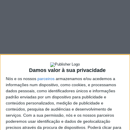
“entregar a obra em
inícios de fevereiro”
1 COMMENT
21 JANEIRO, 2022
SHARE
TWEET
SHARE
PIN IT
314 VIEWS
Damos valor à sua privacidade
Nós e os nossos
parceiros
armazenamos e/ou acedemos a
informações num dispositivo, como cookies, e processamos
A Ponte do Bôco deverá ver o seu processo de
dados pessoais, como identificadores únicos e informações
requalificação iniciado já no próximo mês de fevereiro,
padrão enviadas por um dispositivo para publicidade e
esclareceu o presidente da Câmara Municipal de Vieira
conteúdos personalizados, medição de publicidade e
do Minho.
conteúdos, pesquisa de audiências e desenvolvimento de
serviços.
Com a sua permissão, nós e os nossos parceiros
Os municípios de Vieira do Minho e Amares firmaram, no
poderemos usar identificação e dados de geolocalização
passado dia 5 de julho de 2021, o
protocolo para a
precisos através da procura de dispositivos. Poderá clicar para