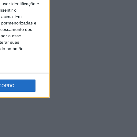
usar identificação e
Expo Animal regressa ao
Fórum Braga nos dias 10 e 11
nsentir o
de outubro
o acima. Em
7 AGOSTO, 2026
is pormenorizadas e
ocessamento dos
opor a esse
terar suas
ndo no botão
CORDO