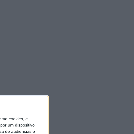
ULTIMA HORA
Casa de Lamas acolhe tertúlia
com autores de Vieira do
Minho esta sexta-feira
7 AGOSTO, 2026
Vieira do Minho Recebe
Festival de Folclore este fim
de semana
7 AGOSTO, 2026
Francisco Campos vence ao
sprint em Queluz e Rui
Oliveira assume a Camisola
Amarela da Volta a Portugal
[áudio]
omo cookies, e
7 AGOSTO, 2026
por um dispositivo
sa de audiências e