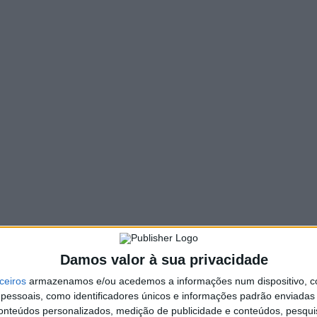
626 VIEWS
PIN IT
 próxima Reunião de Câmara se realizará no próximo dia 18 de
ia de Cantelães. Trata-se de uma Reunião de Câmara
vo municipal de descentralização da governação local e de
do aproximar a Câmara Municipal dos munícipes e incentivar
oncelho.
tralizada e aberta ao público realizada fora dos Paços do
guesia de Ruivães, dando continuidade a uma política de
Damos valor à sua privacidade
comunidade.
ceiros
armazenamos e/ou acedemos a informações num dispositivo, c
essoais, como identificadores únicos e informações padrão enviadas 
o da população, convidando todos os munícipes a estarem
conteúdos personalizados, medição de publicidade e conteúdos, pesqui
nião.