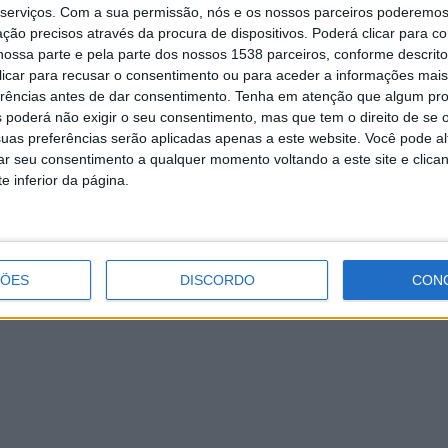
serviços.
Com a sua permissão, nós e os nossos parceiros poderemos 
ção precisos através da procura de dispositivos. Poderá clicar para co
ossa parte e pela parte dos nossos 1538 parceiros, conforme descrit
 clicar para recusar o consentimento ou para aceder a informações ma
erências antes de dar consentimento.
Tenha em atenção que algum pr
Reunião urgente define estratégia
 poderá não exigir o seu consentimento, mas que tem o direito de se 
para reabertura do acesso à
uas preferências serão aplicadas apenas a este website. Você pode al
Barragem da Caniçada
rar seu consentimento a qualquer momento voltando a este site e clica
e inferior da página.
ÇÕES
DISCORDO
CON