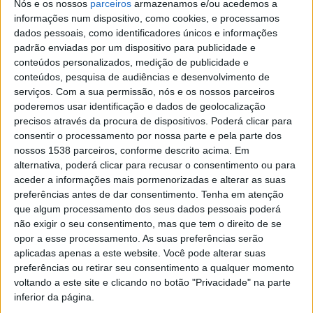
Nós e os nossos
parceiros
armazenamos e/ou acedemos a
Objectivos de Desenvolvimento Sustentável (ODS)
informações num dispositivo, como cookies, e processamos
como estrutura para a recuperação das cidades e
dados pessoais, como identificadores únicos e informações
regiões na era pós-pandemia.
padrão enviadas por um dispositivo para publicidade e
conteúdos personalizados, medição de publicidade e
Segundo Ricardo Rio, a Europa tem de garantir um estímulo de
conteúdos, pesquisa de audiências e desenvolvimento de
recuperação sem precedentes. “
A palavra-chave é
serviços.
Com a sua permissão, nós e os nossos parceiros
transformação. Os ODS são uma agenda transformadora, mas,
poderemos usar identificação e dados de geolocalização
até agora, não conseguimos atingir todo o seu potencial. A
precisos através da procura de dispositivos. Poderá clicar para
consentir o processamento por nossa parte e pela parte dos
recuperação representa uma oportunidade para acelerar e
nossos 1538 parceiros, conforme descrito acima. Em
ampliar essa transformação, uma vez que nos dá incentivos e
alternativa, poderá clicar para recusar o consentimento ou para
instrumentos para agir. Por isso é fundamental aproveitar esta
aceder a informações mais pormenorizadas e alterar as suas
oportunidade, seguindo um rumo claro e objectivo para o
preferências antes de dar consentimento.
Tenha em atenção
desenvolvimento sustentável
”.
que algum processamento dos seus dados pessoais poderá
não exigir o seu consentimento, mas que tem o direito de se
Nesta sessão foram
apresentadas as principais conclusões
opor a esse processamento. As suas preferências serão
de um documento político que teve por base um
aplicadas apenas a este website. Você pode alterar suas
inquérito realizado conjuntamente pela OCDE e pelo
preferências ou retirar seu consentimento a qualquer momento
Comité Europeu das Regiões
junto de representantes de
voltando a este site e clicando no botão "Privacidade" na parte
autoridades locais e regionais de toda a Europa, de forma a
inferior da página.
avaliar o impacto da pandemia na implementação dos ODS e