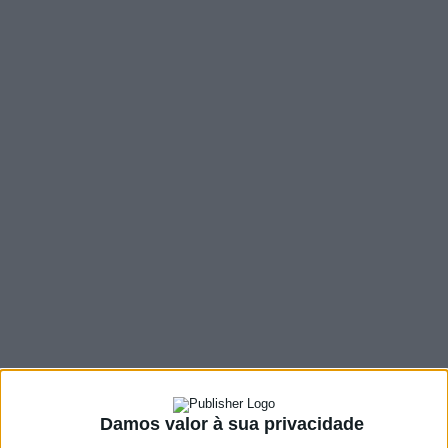
o desenvolvimento
sustentável
28 FEVEREIRO, 2022
SHARE
TWEET
SHARE
PIN IT
119 VIEWS
Ricardo Rio defende que a transformação é a ‘palavra-
chave’ para a Europa atingir as metas do
desenvolvimento sustentável. O Presidente da Câmara
Municipal de Braga participou, esta segunda-feira, na
abertura da conferência do Comité Europeu das
Regiões e da Organização de Cooperação e
Damos valor à sua privacidade
Desenvolvimento Económico (OCDE), relativa aos