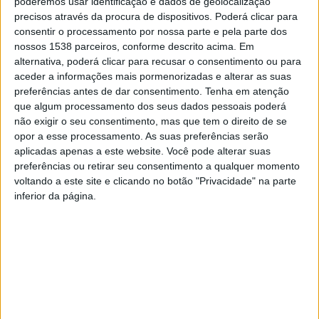
poderemos usar identificação e dados de geolocalização
presidente da Mesa da Assembleia Geral e Rodolfo Queirós, da
precisos através da procura de dispositivos. Poderá clicar para
Comissão Vitivinícola Regional da Beira Interior, na presidência
consentir o processamento por nossa parte e pela parte dos
nossos 1538 parceiros, conforme descrito acima. Em
da direção.
alternativa, poderá clicar para recusar o consentimento ou para
aceder a informações mais pormenorizadas e alterar as suas
O novo presidente da direção definiu como principais objetivos
preferências antes de dar consentimento.
Tenha em atenção
para os próximos quatro anos “
dar um novo impulso à
que algum processamento dos seus dados pessoais poderá
associação, que passará por dar continuidade e consolidar as
não exigir o seu consentimento, mas que tem o direito de se
ações já desenvolvidas, mas, sobretudo, criar novas dinâmicas e
opor a esse processamento. As suas preferências serão
encontrar novas soluções e formas de financiamento
“.
aplicadas apenas a este website. Você pode alterar suas
preferências ou retirar seu consentimento a qualquer momento
voltando a este site e clicando no botão "Privacidade" na parte
Rodolfo Queirós pretende também fazer crescer a ARVP,
inferior da página.
agregando mais parceiros e com uma maior
representatividade em todo o território nacional. “
Acredito que
as rotas dos vinhos têm um papel fundamental na promoção do
enoturismo e dos diferentes territórios. Por isso, queremos uma
associação mais forte, mais musculada, com mais parceiros e
que possa impulsionar dinâmicas de trabalho em rede em todo
o país
“.