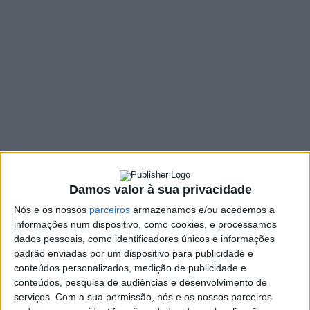
Rotas dos Vinhos de
Portugal
4 FEVEREIRO, 2026
SHARE
TWEET
SHARE
PIN IT
422 VIEWS
Damos valor à sua privacidade
A Associação das Rotas dos Vinhos de Portugal (ARVP)
Nós e os nossos
parceiros
armazenamos e/ou acedemos a
reuniu em Assembleia Geral no passado dia 31 de
informações num dispositivo, como cookies, e processamos
dados pessoais, como identificadores únicos e informações
janeiro, em Estremoz, para a eleição dos novos órgãos
padrão enviadas por um dispositivo para publicidade e
sociais para o mandato 2026/29.
conteúdos personalizados, medição de publicidade e
conteúdos, pesquisa de audiências e desenvolvimento de
A única lista apresentada foi aprovada por unanimidade e tem
serviços.
Com a sua permissão, nós e os nossos parceiros
Rui Ventura, da Entidade Regional de Turismo do Centro, como