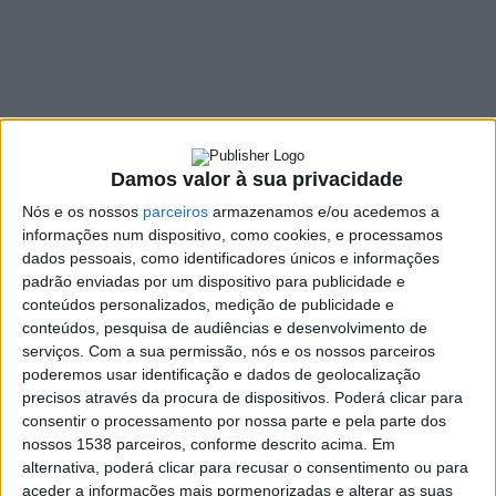
pontes da II Invasão
Francesa no dia 16
de junho
9 JUNHO, 2022
Damos valor à sua privacidade
Nós e os nossos
parceiros
armazenamos e/ou acedemos a
informações num dispositivo, como cookies, e processamos
SHARE
TWEET
SHARE
PIN IT
dados pessoais, como identificadores únicos e informações
padrão enviadas por um dispositivo para publicidade e
77 VIEWS
conteúdos personalizados, medição de publicidade e
conteúdos, pesquisa de audiências e desenvolvimento de
serviços.
Com a sua permissão, nós e os nossos parceiros
poderemos usar identificação e dados de geolocalização
Estão de volta as Romarias ao Património. É já na
precisos através da procura de dispositivos. Poderá clicar para
manhã do próximo dia 16 de junho, em Ruivães, que a
consentir o processamento por nossa parte e pela parte dos
OUGAR organiza um evento que pretende promover e
nossos 1538 parceiros, conforme descrito acima. Em
divulgar o património histórico de Vieira do Minho. As
alternativa, poderá clicar para recusar o consentimento ou para
três pontes de Ruivães, estrategicamente utilizadas na
aceder a informações mais pormenorizadas e alterar as suas