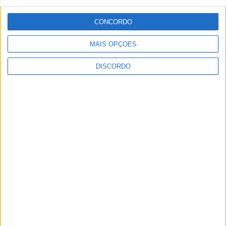
CONCORDO
ULTIMA HORA
MAIS OPÇÕES
DISCORDO
Casa de Lamas acolhe tertúlia com
autores de Vieira do Minho esta sexta-feira
7 AGOSTO, 2026
Vieira do Minho Recebe Festival de
Folclore este fim de semana
7 AGOSTO, 2026
Francisco Campos vence ao sprint em
Queluz e Rui Oliveira assume a Camisola
Amarela da Volta a Portugal [áudio]