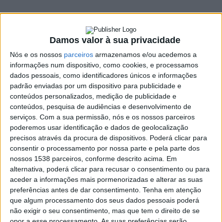
interior
16 MARÇO, 2022
Damos valor à sua privacidade
Nós e os nossos
parceiros
armazenamos e/ou acedemos a
informações num dispositivo, como cookies, e processamos
SHARE
TWEET
SHARE
PIN IT
dados pessoais, como identificadores únicos e informações
padrão enviadas por um dispositivo para publicidade e
168 VIEWS
conteúdos personalizados, medição de publicidade e
conteúdos, pesquisa de audiências e desenvolvimento de
serviços.
Com a sua permissão, nós e os nossos parceiros
poderemos usar identificação e dados de geolocalização
Um teatro da cidade de Mariupol, na Ucrânia, que servia
precisos através da procura de dispositivos. Poderá clicar para
de abrigo a mais mil pessoas, foi bombardeado esta
consentir o processamento por nossa parte e pela parte dos
quarta-feira.
nossos 1538 parceiros, conforme descrito acima. Em
O Parlamento da Ucrânia anunciou que no interior do teatro
alternativa, poderá clicar para recusar o consentimento ou para
aceder a informações mais pormenorizadas e alterar as suas
tinham-se refugiado dos bombardeamentos muitos civis.
preferências antes de dar consentimento.
Tenha em atenção
Desconhece-se se há sobreviventes, porque nas imediações do
que algum processamento dos seus dados pessoais poderá
edifício decorre uma intensa batalha.
não exigir o seu consentimento, mas que tem o direito de se
https://twitter.com/christogrozev/status/150414063780484
opor a esse processamento. As suas preferências serão