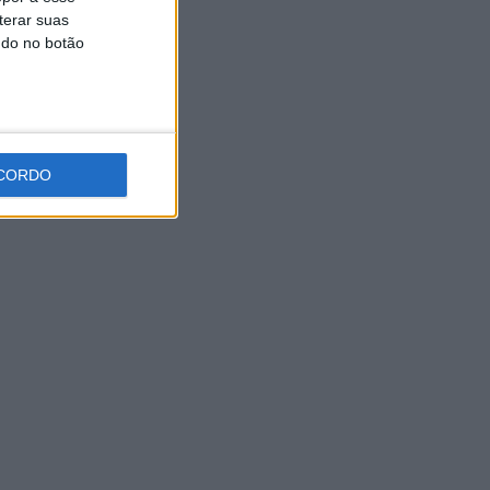
terar suas
ndo no botão
CORDO