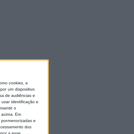
Expo Animal regressa ao
Fórum Braga nos dias 10 e 11
de outubro
7 AGOSTO, 2026
omo cookies, e
por um dispositivo
sa de audiências e
usar identificação e
nsentir o
o acima. Em
is pormenorizadas e
ocessamento dos
opor a esse