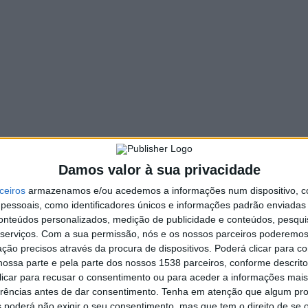
 Delta de Ralicross, uma experiência que convenceu o
se, esteve recentemente em Portugal para disputar o Azores
no famoso rali açoriano e na estreia com um Rally2.
 nos ralis, por isso é normal que eu tenha um carinho especial
a primeira vez sobre um regresso ao Ralicross eu pensava que
ro de 2022 e fui imediatamente conquistado pelas
xpectante para correr com o Delta nas pistas do Mundial
“,
e oficial do Campeonato do Mundo, em Montalegre, no fim de
Damos valor à sua privacidade
 que inclui, entre outros, o pentacampeão do Mundo de
s irmãos Timmy e Kevin Hansen (Hansen WRX Team), ou o
ceiros
armazenamos e/ou acedemos a informações num dispositivo, c
ovas em Montalegre no ano passado, e cujo companheiro de
essoais, como identificadores únicos e informações padrão enviadas 
emente anunciado.
conteúdos personalizados, medição de publicidade e conteúdos, pesqui
serviços.
Com a sua permissão, nós e os nossos parceiros poderemos 
ção precisos através da procura de dispositivos. Poderá clicar para co
unicípio de Montalegre, lançou a venda online dos bilhetes
ossa parte e pela parte dos nossos 1538 parceiros, conforme descrit
 clicar para recusar o consentimento ou para aceder a informações ma
alterados desde 2018, minimizando, assim, o impacto da
erências antes de dar consentimento.
Tenha em atenção que algum pr
 poderá não exigir o seu consentimento, mas que tem o direito de se 