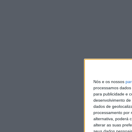
o seu companheiro de equipa no Dakar para testar o
alsaciano a regressar à modalidade. Loeb, recorde-
Rallye, que venceu logo na sua primeira participação 
“
Sou de uma geração que cresceu a ver os Lancia Delta
por estes carros. Mas quando o Guerlain me falou pel
ele estava maluco! Depois, testei o carro em dezemb
performances. Tenho muita fé neste projeto e estou e
afirmou Sébastien Loeb, que estará também no test
semana de 27 e 28 de maio.
Loeb e Chicherit juntam-se a um plantel de estrelas
Ralicross, Johan Kristoffersson (KMS-Volkswagen), o
Nós e os nossos
par
finlandês Niclas Grönholm, vencedor de uma das pr
processamos dados p
equipa na Volvo CE Dealer Team também será brev
para publicidade e 
desenvolvimento de 
Desconto nos bilhetes de dois dias
dados de geolocaliza
A organização do World RX of Portugal, a cargo do M
processamento por n
alternativa, poderá
em Montalegre.BOL.pt e continua a manter preços in
alterar as suas pref
inflação para os adeptos da modalidade.
seus dados pessoais