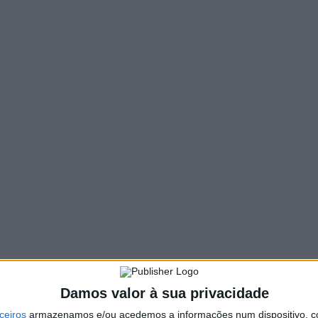
126 VIEWS
PIN IT
, na próxima segunda-feira 15 de agosto, um jogo
es.
ancisco de Matos.
/pfbid02XpewzHqUnJTcXNrV4asCzV8H7gMpEmYS6QnsqAEa
Lukman diz adeus ao Vieira SC e ruma
para o eslovaco KFC Kalná
Damos valor à sua privacidade
ceiros
armazenamos e/ou acedemos a informações num dispositivo, c