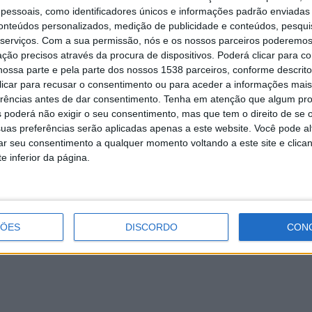
essoais, como identificadores únicos e informações padrão enviadas 
conteúdos personalizados, medição de publicidade e conteúdos, pesqui
serviços.
Com a sua permissão, nós e os nossos parceiros poderemos 
ção precisos através da procura de dispositivos. Poderá clicar para co
ossa parte e pela parte dos nossos 1538 parceiros, conforme descrit
 clicar para recusar o consentimento ou para aceder a informações ma
erências antes de dar consentimento.
Tenha em atenção que algum pr
 poderá não exigir o seu consentimento, mas que tem o direito de se 
uas preferências serão aplicadas apenas a este website. Você pode al
 Rossas realiza-se na segunda-feira ⋆ RÁDIO
rar seu consentimento a qualquer momento voltando a este site e clica
e inferior da página.
unção de Nossa Senhora, pelas 19H00 acontece um jogo de futebol
C Rossas vs Emigrantes. No final da partida, há um jantar […]
ÇÕES
DISCORDO
CON