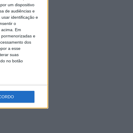
Expo Animal regressa ao
por um dispositivo
Fórum Braga nos dias 10 e 11
sa de audiências e
de outubro
usar identificação e
7 AGOSTO, 2026
nsentir o
o acima. Em
is pormenorizadas e
ocessamento dos
opor a esse
terar suas
ndo no botão
CORDO