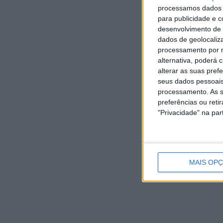
2026
2026
7
7
processamos dados p
AGOSTO,
AGOSTO,
2026
2026
para publicidade e 
desenvolvimento de 
dados de geolocaliza
processamento por n
alternativa, poderá
1 COMMENT
alterar as suas pref
seus dados pessoais
processamento. As s
Festa do Emigrante do GRC
preferências ou reti
ALTO AVE
"Privacidade" na part
[…] feriado nacional católico da Ass
que vai colocar frente a frente o GR
AGO 11, 2022
MAIS OP