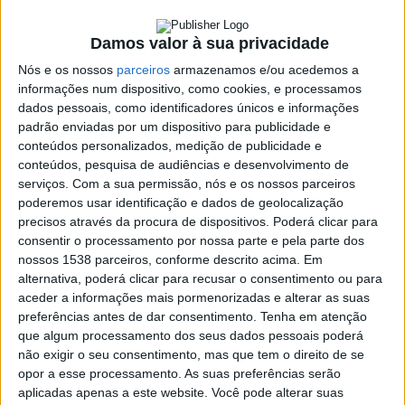
11 OUTUBRO, 2022
Damos valor à sua privacidade
Nós e os nossos
parceiros
armazenamos e/ou acedemos a
SHARE
TWEET
SHARE
PIN IT
informações num dispositivo, como cookies, e processamos
dados pessoais, como identificadores únicos e informações
padrão enviadas por um dispositivo para publicidade e
100 VIEWS
conteúdos personalizados, medição de publicidade e
conteúdos, pesquisa de audiências e desenvolvimento de
serviços.
Com a sua permissão, nós e os nossos parceiros
Shakira anunciou este domingo, dia 9 de outubro, que
poderemos usar identificação e dados de geolocalização
vai lançar um novo tema, chamado “Monotonía”, que
precisos através da procura de dispositivos. Poderá clicar para
conta com a participação especial do cantor porto-
consentir o processamento por nossa parte e pela parte dos
nossos 1538 parceiros, conforme descrito acima. Em
riquenho Ozuna.
alternativa, poderá clicar para recusar o consentimento ou para
O anúncio chega depois de várias partilhas enigmáticas feitas
aceder a informações mais pormenorizadas e alterar as suas
pela cantora no seu Instagram.
preferências antes de dar consentimento.
Tenha em atenção
que algum processamento dos seus dados pessoais poderá
O novo trabalho chega às bancas dia 19 de outubro.
não exigir o seu consentimento, mas que tem o direito de se
https://www.instagram.com/p/Cjf7vLOj9fu/?
opor a esse processamento. As suas preferências serão
utm_source=ig_embed&utm_campaign=embed_video_wat
aplicadas apenas a este website. Você pode alterar suas