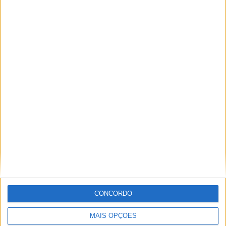
PUB
ULTIMA HORA
Casa de Lamas acolhe tertúlia com
CONCORDO
autores de Vieira do Minho esta sexta-feira
MAIS OPÇÕES
7 AGOSTO, 2026