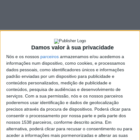
Simplificado da CIM
do Ave “é uma mais-
valia” para a gestão
do território
Damos valor à sua privacidade
14 FEVEREIRO, 2022
Nós e os nossos
parceiros
armazenamos e/ou acedemos a
informações num dispositivo, como cookies, e processamos
dados pessoais, como identificadores únicos e informações
padrão enviadas por um dispositivo para publicidade e
SHARE
TWEET
SHARE
PIN IT
conteúdos personalizados, medição de publicidade e
conteúdos, pesquisa de audiências e desenvolvimento de
serviços.
Com a sua permissão, nós e os nossos parceiros
150 VIEWS
poderemos usar identificação e dados de geolocalização
precisos através da procura de dispositivos. Poderá clicar para
consentir o processamento por nossa parte e pela parte dos
Decorreu na passada sexta-feira, dia 11 de fevereiro, no
nossos 1538 parceiros, conforme descrito acima. Em
Auditório da Câmara Municipal de Fafe, a sessão pública
alternativa, poderá clicar para recusar o consentimento ou para
de apresentação do Sistema de Informação Cadastral
aceder a informações mais pormenorizadas e alterar as suas