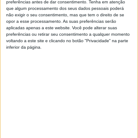
Simplificado da CIM do Ave.
preferências antes de dar consentimento.
Tenha em atenção
que algum processamento dos seus dados pessoais poderá
Numa cerimónia que contou com a presença dos Presidentes
não exigir o seu consentimento, mas que tem o direito de se
dos Municípios do território da Comunidade Intermunicipal do
opor a esse processamento. As suas preferências serão
Ave, foi apresentado este projeto desenvolvido em parceria
aplicadas apenas a este website. Você pode alterar suas
entre esta CIM e os seus municípios, que
visa incentivar o
preferências ou retirar seu consentimento a qualquer momento
voltando a este site e clicando no botão "Privacidade" na parte
registo de propriedades rústicas e mistas do território
inferior da página.
do Ave
. António Cardoso, presidente da Câmara Municipal de
Vieira do Minho também esteve presente nesta sessão.
O
registo das propriedades rústicas e mistas
apresentam para as entidades públicas e para as
populações uma mais valia
, explica a autarquia vieirense,
em comunicado. No caso dos proprietários, este é um “
garante
dos seus direitos de propriedade, pois a inscrição dos terrenos
nas finanças deixará de ser suficiente para garantir a proteção
desses mesmos direitos
“. Neste sentido, o registo da matriz, ou
seja, a identificação de um determinado terreno particular
através do
balcão BUPi
, será condição essencial para a
confirmação da propriedade.
Este registo é gratuito,