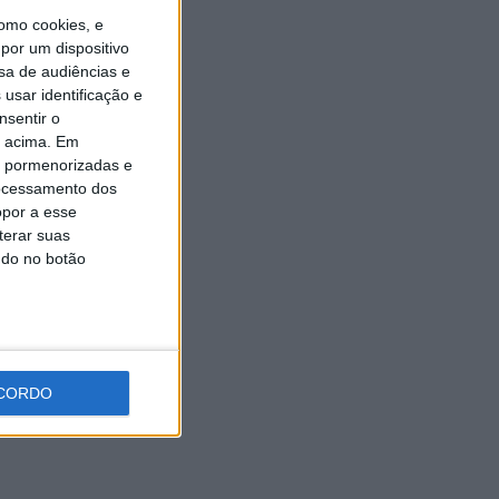
Oliveira assume a Camisola
omo cookies, e
Amarela da Volta a Portugal
[áudio]
por um dispositivo
sa de audiências e
7 AGOSTO, 2026
usar identificação e
nsentir o
o acima. Em
is pormenorizadas e
ocessamento dos
opor a esse
terar suas
ndo no botão
CORDO