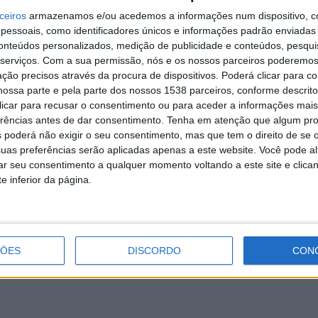
rito de Braga que está também com um nível muito elevado
ceiros
armazenamos e/ou acedemos a informações num dispositivo, c
essoais, como identificadores únicos e informações padrão enviadas 
conteúdos personalizados, medição de publicidade e conteúdos, pesqui
 a Proteção Civil. Em Braga, um incêndio em Celorico de
serviços.
Com a sua permissão, nós e os nossos parceiros poderemos 
is, apoiados por oito viaturas.
ção precisos através da procura de dispositivos. Poderá clicar para co
ossa parte e pela parte dos nossos 1538 parceiros, conforme descrit
lavrar na terça-feira, ainda está ativo, mobilizando 47
 clicar para recusar o consentimento ou para aceder a informações ma
erências antes de dar consentimento.
Tenha em atenção que algum pr
 poderá não exigir o seu consentimento, mas que tem o direito de se 
uas preferências serão aplicadas apenas a este website. Você pode al
rar seu consentimento a qualquer momento voltando a este site e clica
e inferior da página.
Ponte de Lima já divulgou cartaz das
Feiras Novas 2022
ÇÕES
DISCORDO
CON