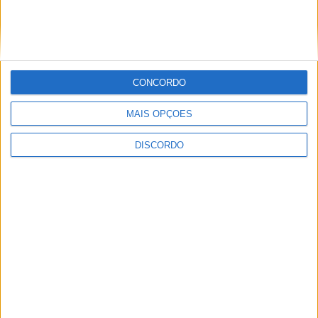
PUB
CONCORDO
MAIS OPÇÕES
DISCORDO
ULTIMA HORA
Casa de Lamas acolhe tertúlia com
autores de Vieira do Minho esta sexta-feira
7 AGOSTO, 2026
Vieira do Minho Recebe Festival de
Folclore este fim de semana