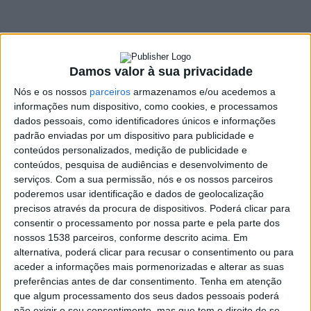
as previsões do
IPMA
8 JULHO, 2022
Damos valor à sua privacidade
Nós e os nossos
parceiros
armazenamos e/ou acedemos a
informações num dispositivo, como cookies, e processamos
dados pessoais, como identificadores únicos e informações
SHARE
TWEET
SHARE
PIN IT
padrão enviadas por um dispositivo para publicidade e
conteúdos personalizados, medição de publicidade e
225 VIEWS
conteúdos, pesquisa de audiências e desenvolvimento de
serviços.
Com a sua permissão, nós e os nossos parceiros
poderemos usar identificação e dados de geolocalização
Vieira do Minho vai ter um fim-de-semana de muito
precisos através da procura de dispositivos. Poderá clicar para
consentir o processamento por nossa parte e pela parte dos
calor, com as temperaturas a ultrapassarem os 30ºC
.
O
nossos 1538 parceiros, conforme descrito acima. Em
cenário é praticamente o mesmo por todo o distrito de
alternativa, poderá clicar para recusar o consentimento ou para
Braga.
aceder a informações mais pormenorizadas e alterar as suas
Segundo o
Instituto Português do Mar e da Atmosfera
preferências antes de dar consentimento.
Tenha em atenção
que algum processamento dos seus dados pessoais poderá
(IPMA)
é esperado “
tempo quente com céu pouco nublado ou
não exigir o seu consentimento, mas que tem o direito de se