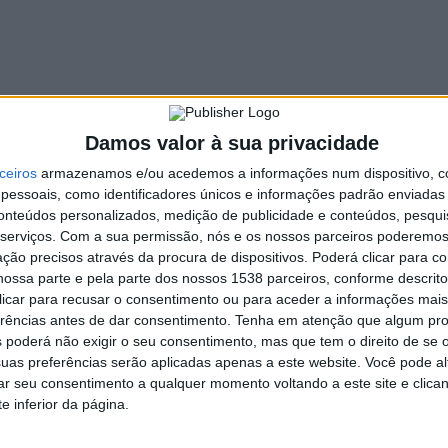
Damos valor à sua privacidade
ceiros
armazenamos e/ou acedemos a informações num dispositivo, c
essoais, como identificadores únicos e informações padrão enviadas 
do às eleições Presidenciais de dia 18.
conteúdos personalizados, medição de publicidade e conteúdos, pesqui
serviços.
Com a sua permissão, nós e os nossos parceiros poderemos 
ção precisos através da procura de dispositivos. Poderá clicar para co
ossa parte e pela parte dos nossos 1538 parceiros, conforme descrit
 clicar para recusar o consentimento ou para aceder a informações ma
erências antes de dar consentimento.
Tenha em atenção que algum pr
 poderá não exigir o seu consentimento, mas que tem o direito de se 
uas preferências serão aplicadas apenas a este website. Você pode al
rar seu consentimento a qualquer momento voltando a este site e clica
e inferior da página.