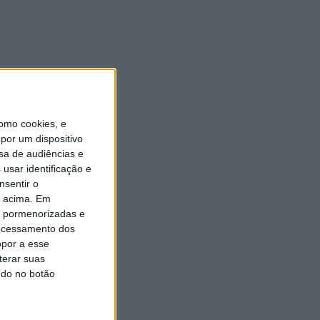
5 AGOSTO, 2026
omo cookies, e
por um dispositivo
sa de audiências e
usar identificação e
nsentir o
o acima. Em
is pormenorizadas e
ocessamento dos
opor a esse
terar suas
ndo no botão