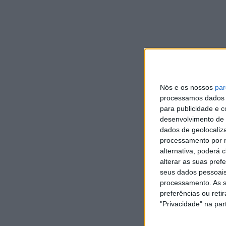
Vila Chã- vs Merelinense
Ponte vs Porto d’Ave
Pousa vs Prado
Ribeira Neiva vs Berço
Gandrela vs São Mamede/Oliveirense
Figueiredo vs Briteiros Santo Estêvão
Esposende vs Joane
Nós e os nossos
par
processamos dados p
Os 16/avos vão decorrer sábado dia 17 de Janeiro devi
para publicidade e 
desenvolvimento de 
dados de geolocaliza
processamento por n
alternativa, poderá
alterar as suas pref
seus dados pessoais
processamento. As s
preferências ou reti
"Privacidade" na part
Vieira