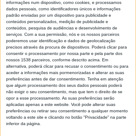
informações num dispositivo, como cookies, e processamos
dados pessoais, como identificadores únicos e informações
DESTAQUE
padrão enviadas por um dispositivo para publicidade e
Falar D’Aqui | Especial 25 de
conteúdos personalizados, medição de publicidade e
conteúdos, pesquisa de audiências e desenvolvimento de
abril com o Tenente General
serviços.
Com a sua permissão, nós e os nossos parceiros
Franco Charais
poderemos usar identificação e dados de geolocalização
precisos através da procura de dispositivos. Poderá clicar para
DEP. INFORMAÇÃO RAA
26 ABRIL, 2022
consentir o processamento por nossa parte e pela parte dos
O 25 de abril de 1974, na visão e testemunho do Tenente General
nossos 1538 parceiros, conforme descrito acima. Em
Franco Charais, é o destaque do programa Falar D’Aqui
alternativa, poderá clicar para recusar o consentimento ou para
aceder a informações mais pormenorizadas e alterar as suas
especial…
preferências antes de dar consentimento.
Tenha em atenção
que algum processamento dos seus dados pessoais poderá
não exigir o seu consentimento, mas que tem o direito de se
opor a esse processamento. As suas preferências serão
AUDIO
aplicadas apenas a este website. Você pode alterar suas
preferências ou retirar seu consentimento a qualquer momento
“Democracia é Liberdade”.
voltando a este site e clicando no botão "Privacidade" na parte
Vieira do Minho celebra 25 de
inferior da página.
abril