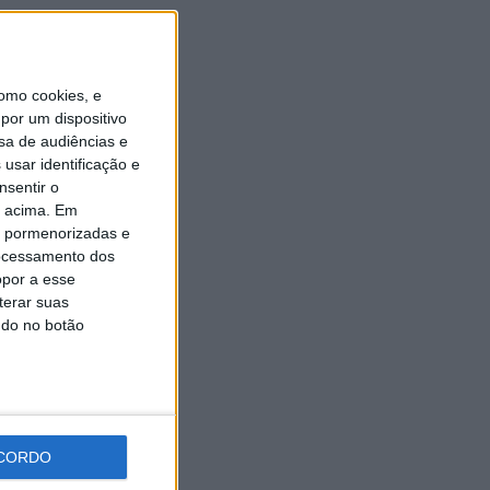
Universidade Sénior assinala
final do ano letivo com tarde
de convívio
6 AGOSTO, 2026
omo cookies, e
por um dispositivo
sa de audiências e
usar identificação e
nsentir o
o acima. Em
is pormenorizadas e
ocessamento dos
opor a esse
terar suas
ndo no botão
CORDO