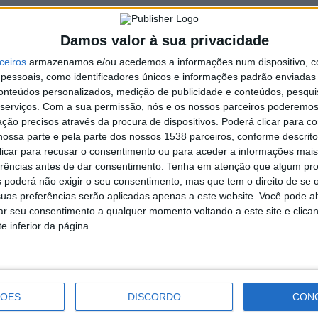
o cultural importante, um espaço de referência, não apenas
ncelho e região
”.
Damos valor à sua privacidade
a Nova de Famalicão, estrutura que assumiu a responsabilidade
 naquele teatro é colocá-lo ao serviço da comunidade, num
ceiros
armazenamos e/ou acedemos a informações num dispositivo, c
essoais, como identificadores únicos e informações padrão enviadas 
conteúdos personalizados, medição de publicidade e conteúdos, pesqui
ela
”, frisa Álvaro Santos apontando para tudo aquilo que já está
serviços.
Com a sua permissão, nós e os nossos parceiros poderemos 
 articulação na plataforma Sobre o Palco que reúne perto de
ção precisos através da procura de dispositivos. Poderá clicar para co
ossa parte e pela parte dos nossos 1538 parceiros, conforme descrit
 clicar para recusar o consentimento ou para aceder a informações ma
 “
o TNF é um espaço plural na sua programação e nos seus
erências antes de dar consentimento.
Tenha em atenção que algum pr
s se sintam bem
”.
 poderá não exigir o seu consentimento, mas que tem o direito de se 
uas preferências serão aplicadas apenas a este website. Você pode al
rar seu consentimento a qualquer momento voltando a este site e clica
e inferior da página.
Esposende organiza 1.º Encontro
Municipal de Saúde Mental
ÇÕES
DISCORDO
CON