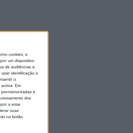
Universidade Sénior assinala
final do ano letivo com tarde
de convívio
6 AGOSTO, 2026
omo cookies, e
por um dispositivo
sa de audiências e
usar identificação e
nsentir o
o acima. Em
is pormenorizadas e
ocessamento dos
opor a esse
terar suas
ndo no botão