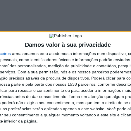
bsídio de refeição que “
mantém um irrisório valor
“.
 de “
não estar a cumprir compromissos que assumiram com os
arial em conformidade com o acréscimo do SMN
[salário mínimo
cinquenta euros entre os três níveis que foram criados na
to esse que, de acordo com o aviso de greve, “
tem, ao longo
Damos valor à sua privacidade
abalhadores da
ceiros
armazenamos e/ou acedemos a informações num dispositivo, c
Armatis
Guimarães e Porto
vão para greve no
essoais, como identificadores únicos e informações padrão enviadas 
o, alcançar os seguintes objetivos:
conteúdos personalizados, medição de publicidade e conteúdos, pesqui
-2022;
serviços.
Com a sua permissão, nós e os nossos parceiros poderemos 
s com efeitos a 01-01-2022;
ção precisos através da procura de dispositivos. Poderá clicar para co
ossa parte e pela parte dos nossos 1538 parceiros, conforme descrit
e no valor aprovado para aumento do SMN;
 clicar para recusar o consentimento ou para aceder a informações ma
 uma diferença retributiva de 50 euros entre escalões;
erências antes de dar consentimento.
Tenha em atenção que algum pr
presa;
 poderá não exigir o seu consentimento, mas que tem o direito de se 
rimento da legislação e no respeito pela relação e
uas preferências serão aplicadas apenas a este website. Você pode al
a pessoal e familiar.
rar seu consentimento a qualquer momento voltando a este site e clica
e inferior da página.