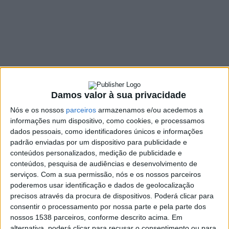
Romana
26 ABRIL, 2022
SHARE
TWEET
SHARE
PIN IT
Damos valor à sua privacidade
155 VIEWS
Nós e os nossos
parceiros
armazenamos e/ou acedemos a
informações num dispositivo, como cookies, e processamos
Ricardo Sousa foi o grande vencedor da 13.ª edição do
dados pessoais, como identificadores únicos e informações
padrão enviadas por um dispositivo para publicidade e
Ultra Trail Geira/Via Nova Romana, que se realizou este
conteúdos personalizados, medição de publicidade e
domingo. Com um tempo de 04:55:53.697, o atleta da
conteúdos, pesquisa de audiências e desenvolvimento de
Águias de Alvelos, foi o grande vencedor do Ultra Trail
serviços.
Com a sua permissão, nós e os nossos parceiros
da Geira. Nelson Loureiro venceu a Corrida da Geira em
poderemos usar identificação e dados de geolocalização
01:21:42.327.
precisos através da procura de dispositivos. Poderá clicar para
consentir o processamento por nossa parte e pela parte dos
Depois de dois anos de interregno devido à pandemia da
nossos 1538 parceiros, conforme descrito acima. Em
Covid-19, esta edição regressou fazendo parte do Circuito
alternativa, poderá clicar para recusar o consentimento ou para