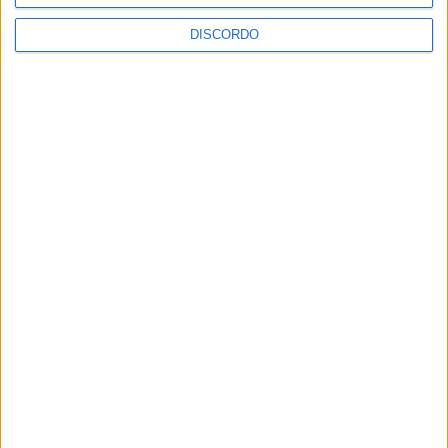
AGOSTO,
2026
DISCORDO
PUB
ULTIMA HORA
Casa de Lamas acolhe tertúlia com
autores de Vieira do Minho esta sexta-feira