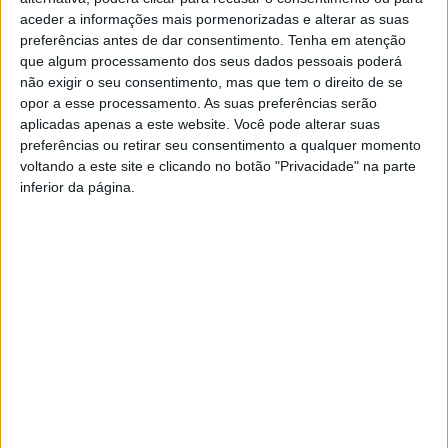
Nacional de Ultra Trails e Trails. Englobou duas provas em
aceder a informações mais pormenorizadas e alterar as suas
simultâneo: o Ultra Trail da Geira/Via Nova Romana, com uma
preferências antes de dar consentimento.
Tenha em atenção
distância de cerca de 50 km, e a Corrida da Geira, com uma
que algum processamento dos seus dados pessoais poderá
não exigir o seu consentimento, mas que tem o direito de se
distância de 20km.
opor a esse processamento. As suas preferências serão
Resultados :
XIII Ultra Geira Via Nova Romana 2022
aplicadas apenas a este website. Você pode alterar suas
(stopandgo.pro)
preferências ou retirar seu consentimento a qualquer momento
voltando a este site e clicando no botão "Privacidade" na parte
A cerimónia de entrega de prémios decorreu no Jardim das
inferior da página.
Termas, em Caldelas, na presença do Vereador do Desporto do
Município de Amares, Vítor Ribeiro, do Presidente da União de
Freguesias da Caldelas, Sequeiros e Paranhos, José Almeida, do
Presidente da Câmara Municipal de Terras de Bouro, Manuel
Tibo, e Vereadora Ana Genoveva Araújo, representantes da Cruz
Vermelha de Amares, do Clube de Orientação do Minho e da
Confraria Trota Montes.
A Ultra Trail Geira/Via Nova Romana teve início às 08h00 no
Campo do Gerês, Terras de Bouro e foi percorrida quase
integralmente em parte da via romana que ligava Bracara