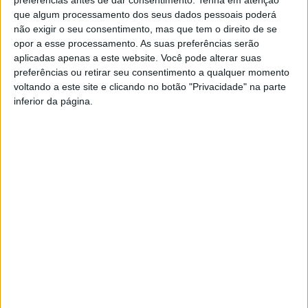
que faz parte dos kit de emergência em Portugal,
que algum processamento dos seus dados pessoais poderá
tendo sido reforçado na recomendação pública da
não exigir o seu consentimento, mas que tem o direito de se
Autoridade Nacional de Emergência e Proteção Civil
opor a esse processamento. As suas preferências serão
(ANEPC).
aplicadas apenas a este website. Você pode alterar suas
preferências ou retirar seu consentimento a qualquer momento
A ANEPC recomenda que o kit de emergência tenha “
um estojo
voltando a este site e clicando no botão "Privacidade" na parte
de primeiros socorros, medicação habitual, água e comida não
inferior da página.
perecível, produtos de higiene pessoal, muda de roupa, rádio,
lanterna, apito, carregador/powerbank para telemóvel, contacto
de familiares e amigos, cópia de documentos importantes e
algum dinheiro
”, guardado numa mochila (o suficiente para
“três dias”).
O kit deve ser usado nas primeiras horas ou dias depois de um
acidente grave ou catástrofe, “
caso a prestação do socorro e o
fornecimento de bens e serviços essenciais estejam afetados
”.
O rádio é o único veículo de comunicação que continua
a funcionar mesmo sem energia ou internet
, devido às
características únicas (ondas/ frequências de rádio) que possuí,