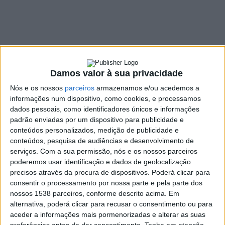
sobrevivência e
segurança durante
uma catástrofe
3 ABRIL, 2025
Damos valor à sua privacidade
Nós e os nossos
parceiros
armazenamos e/ou acedemos a
informações num dispositivo, como cookies, e processamos
dados pessoais, como identificadores únicos e informações
SHARE
TWEET
SHARE
PIN IT
padrão enviadas por um dispositivo para publicidade e
conteúdos personalizados, medição de publicidade e
1793 VIEWS
conteúdos, pesquisa de audiências e desenvolvimento de
serviços.
Com a sua permissão, nós e os nossos parceiros
poderemos usar identificação e dados de geolocalização
A Comissão Europeia divulgou, recentemente, uma
precisos através da procura de dispositivos. Poderá clicar para
recomendação sobre a importância de os membros da
consentir o processamento por nossa parte e pela parte dos
nossos 1538 parceiros, conforme descrito acima. Em
União Europeia se munirem com um kit de
alternativa, poderá clicar para recusar o consentimento ou para
sobrevivência. Da lista, faz parte um rádio portátil a
aceder a informações mais pormenorizadas e alterar as suas
pilhas. Pela sua importância, o rádio portátil há muito
preferências antes de dar consentimento.
Tenha em atenção