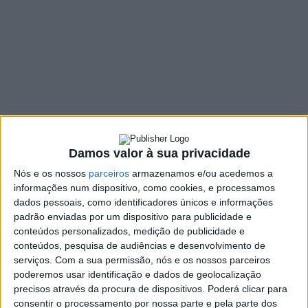
chamados a refletir
sobre o futuro de
Famalicão
13 ABRIL, 2022
SHARE
TWEET
SHARE
PIN IT
Damos valor à sua privacidade
Nós e os nossos
parceiros
armazenamos e/ou acedemos a
informações num dispositivo, como cookies, e processamos
97 VIEWS
dados pessoais, como identificadores únicos e informações
padrão enviadas por um dispositivo para publicidade e
conteúdos personalizados, medição de publicidade e
O presidente da Câmara Municipal de Vila Nova de
conteúdos, pesquisa de audiências e desenvolvimento de
Famalicão, Mário Passos, reuniu esta terça-feira, 12 de
serviços.
Com a sua permissão, nós e os nossos parceiros
abril, com os responsáveis dos estabelecimentos de
poderemos usar identificação e dados de geolocalização
Ensino Superior e dos Centros Tecnológicos com sede
precisos através da procura de dispositivos. Poderá clicar para
ou presença no concelho para discutir a posição de
consentir o processamento por nossa parte e pela parte dos