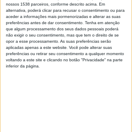
Famalicão como território de Ciência, Tecnologia e
nossos 1538 parceiros, conforme descrito acima. Em
alternativa, poderá clicar para recusar o consentimento ou para
Inovação e a elaboração de uma estratégia local para
aceder a informações mais pormenorizadas e alterar as suas
esta área de intervenção.
preferências antes de dar consentimento.
Tenha em atenção
Este foi mais um encontro realizado no âmbito dos “Dias de
que algum processamento dos seus dados pessoais poderá
Famalicão.30” que decorrem até 30 de abril para a elaboração
não exigir o seu consentimento, mas que tem o direito de se
opor a esse processamento. As suas preferências serão
do novo Plano Estratégico do município para o período 2022-
aplicadas apenas a este website. Você pode alterar suas
2030. A Universidade do Minho, a Universidade Lusíada e a
preferências ou retirar seu consentimento a qualquer momento
Fundação Minerva, a CESPU/Escola Superior de Saúde do Vale
voltando a este site e clicando no botão "Privacidade" na parte
do Ave, o IPCA, o CITEVE, o CeNTI e o TECMEAT foram as
inferior da página.
entidades parceiras que esta manhã marcaram presença na
reunião do Conselho Estratégico da Ciência, Tecnologia e
Ensino Superior que decorreu na Casa do Território.
O edil fez-se acompanhar pelo vereador da Educação e
Ciência e Economia e Empreendedorismo, Augusto Lima, que
apresentou aos vários parceiros os grandes objetivos, ações e
desafios da agenda de governação municipal para esta
temática. Entre eles está o projeto para a construção de uma
Residência de Estudantes; a criação de um programa municipal