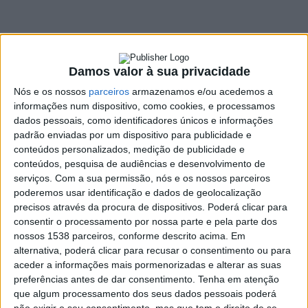
Federativo de Braga
das Mulheres
Socialistas
Damos valor à sua privacidade
Nós e os nossos
parceiros
armazenamos e/ou acedemos a
7 NOVEMBRO, 2022
informações num dispositivo, como cookies, e processamos
dados pessoais, como identificadores únicos e informações
padrão enviadas por um dispositivo para publicidade e
conteúdos personalizados, medição de publicidade e
SHARE
TWEET
SHARE
PIN IT
conteúdos, pesquisa de audiências e desenvolvimento de
serviços.
Com a sua permissão, nós e os nossos parceiros
124 VIEWS
poderemos usar identificação e dados de geolocalização
precisos através da procura de dispositivos. Poderá clicar para
consentir o processamento por nossa parte e pela parte dos
A vieirense Vânia Cruz foi, este fim-de semana, eleita
nossos 1538 parceiros, conforme descrito acima. Em
Presidente do Departamento Federativo de Braga das
alternativa, poderá clicar para recusar o consentimento ou para
aceder a informações mais pormenorizadas e alterar as suas
Mulheres Socialistas depois de ter vencido a sua
preferências antes de dar consentimento.
Tenha em atenção
adversária, Idalina Forte.
que algum processamento dos seus dados pessoais poderá
Vânia Cruz disse estar “
muito grata a todas as mulheres