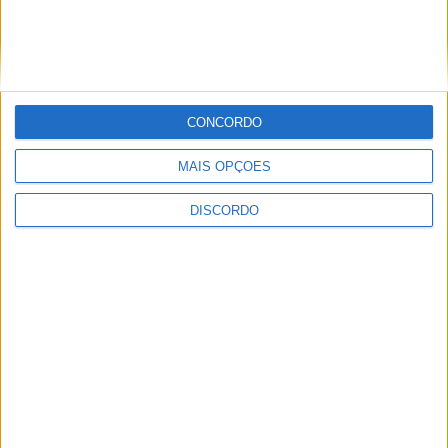
PUB
CONCORDO
MAIS OPÇÕES
DISCORDO
ULTIMA HORA
Casa de Lamas acolhe tertúlia com
autores de Vieira do Minho esta sexta-feira
7 AGOSTO, 2026
Vieira do Minho Recebe Festival de
Folclore este fim de semana