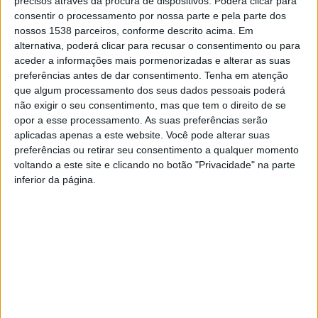
precisos através da procura de dispositivos. Poderá clicar para
Cantelães, Pinheiro, Vilarchão e Anjos. O encontro teve
consentir o processamento por nossa parte e pela parte dos
como principal objetivo dar a conhecer este novo
nossos 1538 parceiros, conforme descrito acima. Em
modelo de governação comunitária, enquadrado na
alternativa, poderá clicar para recusar o consentimento ou para
Cooperativa Agrícola de Vieira do Minho e desenvolvido
aceder a informações mais pormenorizadas e alterar as suas
preferências antes de dar consentimento.
Tenha em atenção
no âmbito dos Contratos-Programa promovidos pela
que algum processamento dos seus dados pessoais poderá
CONFAGRI.
não exigir o seu consentimento, mas que tem o direito de se
De acordo com a autarquia vieirense, em comunicado, este
opor a esse processamento. As suas preferências serão
agrupamento pretende reforçar a valorização dos recursos
aplicadas apenas a este website. Você pode alterar suas
preferências ou retirar seu consentimento a qualquer momento
comunitários, a prevenção de incêndios, a coesão territorial e a
voltando a este site e clicando no botão "Privacidade" na parte
sustentabilidade ambiental, apostando numa gestão integrada,
inferior da página.
participativa e tecnicamente capacitada. A sessão permitiu
ainda a partilha de experiências e boas práticas já
implementadas noutros territórios, bem como a apresentação
de projetos e ferramentas inovadoras aplicadas à gestão dos
baldios.
A sessão teve início às 14h30, com a receção aos participantes,
seguindo-se a sessão de abertura, onde o presidente da
Câmara Municipal de Vieira do Minho, Filipe de Oliveira,