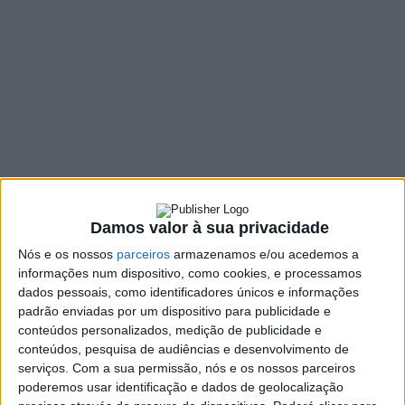
Baldios com novo
modelo de gestão
comunitária
15 DEZEMBRO, 2025
SHARE
TWEET
SHARE
PIN IT
Damos valor à sua privacidade
823 VIEWS
Nós e os nossos
parceiros
armazenamos e/ou acedemos a
informações num dispositivo, como cookies, e processamos
dados pessoais, como identificadores únicos e informações
O Salão Nobre dos Paços do Concelho de Vieira do
padrão enviadas por um dispositivo para publicidade e
Minho acolheu, no dia 11 de dezembro de 2025, a sessão
conteúdos personalizados, medição de publicidade e
conteúdos, pesquisa de audiências e desenvolvimento de
pública de apresentação do Agrupamento de Baldios
serviços.
Com a sua permissão, nós e os nossos parceiros
de Vieira do Minho, uma iniciativa no âmbito da
poderemos usar identificação e dados de geolocalização
organização e gestão conjunta dos baldios de Espindo,