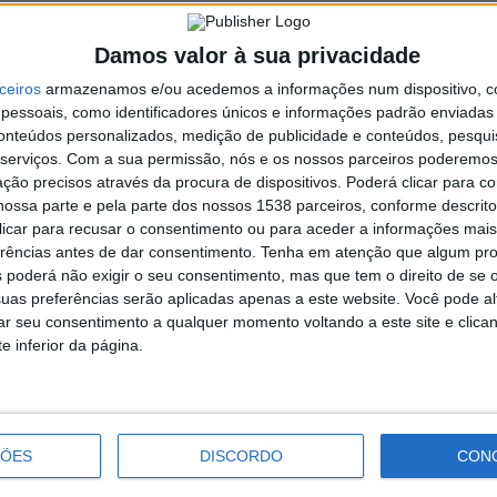
eregrino Wambu Chindondo, e o presidente da Câmara
Damos valor à sua privacidade
sições
: “As Aldeias da Cabreira” e pinturas de Stela Barreto,
ceiros
armazenamos e/ou acedemos a informações num dispositivo, c
visita à exposição de materiais da 1.ª Guerra Mundial, a
essoais, como identificadores únicos e informações padrão enviadas 
conteúdos personalizados, medição de publicidade e conteúdos, pesqui
serviços.
Com a sua permissão, nós e os nossos parceiros poderemos 
chegas de bois no Parque dos Moinhos
. Desta vez, com
ção precisos através da procura de dispositivos. Poderá clicar para co
m conhecido como Sumol), que, recentemente, faleceu.
ossa parte e pela parte dos nossos 1538 parceiros, conforme descrit
 clicar para recusar o consentimento ou para aceder a informações ma
erra as celebrações com um concerto no Auditório
erências antes de dar consentimento.
Tenha em atenção que algum pr
 poderá não exigir o seu consentimento, mas que tem o direito de se 
uas preferências serão aplicadas apenas a este website. Você pode al
rar seu consentimento a qualquer momento voltando a este site e clica
e inferior da página.
Falar D’Aqui | Partido Socialista
ÇÕES
DISCORDO
CON