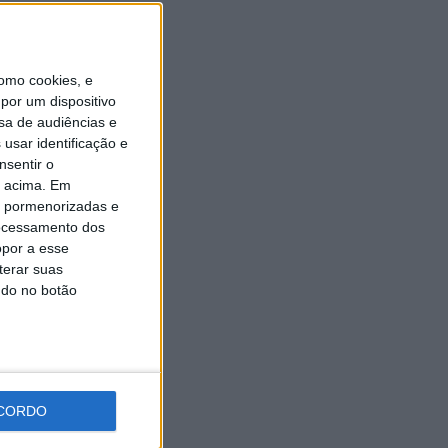
Autarquia da Póvoa de
Lanhoso apoia atividade dos
Bombeiros Voluntários
enquanto agentes de
Proteção Civil
omo cookies, e
6 AGOSTO, 2026
por um dispositivo
sa de audiências e
usar identificação e
nsentir o
o acima. Em
is pormenorizadas e
ocessamento dos
opor a esse
terar suas
ndo no botão
CORDO