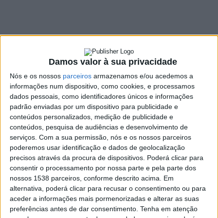
comunitários para o
setor do turismo
5 DEZEMBRO, 2025
Damos valor à sua privacidade
Nós e os nossos
parceiros
armazenamos e/ou acedemos a
informações num dispositivo, como cookies, e processamos
SHARE
TWEET
SHARE
PIN IT
dados pessoais, como identificadores únicos e informações
padrão enviadas por um dispositivo para publicidade e
587 VIEWS
conteúdos personalizados, medição de publicidade e
conteúdos, pesquisa de audiências e desenvolvimento de
serviços.
Com a sua permissão, nós e os nossos parceiros
O Município de Vieira do Minho vai promover, no próximo dia 8
poderemos usar identificação e dados de geolocalização
de janeiro de 2026, uma sessão formativa intitulada
precisos através da procura de dispositivos. Poderá clicar para
consentir o processamento por nossa parte e pela parte dos
“Financiamentos e Fundos Comunitários para Turismo: como
nossos 1538 parceiros, conforme descrito acima. Em
preparar candidaturas”, dirigida a empresários e
alternativa, poderá clicar para recusar o consentimento ou para
empreendedores ligados ao setor turístico. A iniciativa surge no
aceder a informações mais pormenorizadas e alterar as suas
âmbito do programa Formação +Próxima, numa parceria entre
preferências antes de dar consentimento.
Tenha em atenção
a Autarquia e o Turismo de Portugal.