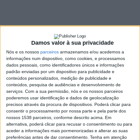
Lisboa
28 FEVEREIRO, 2024
Damos valor à sua privacidade
SHARE
TWEET
SHARE
PIN IT
Nós e os nossos
parceiros
armazenamos e/ou acedemos a
informações num dispositivo, como cookies, e processamos
129 VIEWS
dados pessoais, como identificadores únicos e informações
padrão enviadas por um dispositivo para publicidade e
conteúdos personalizados, medição de publicidade e
Vieira do Minho vai marcar presença na Bolsa de
conteúdos, pesquisa de audiências e desenvolvimento de
Turismo de Lisboa (BTL), que decorre a partir de hoje,
serviços.
Com a sua permissão, nós e os nossos parceiros
28 de fevereiro, até ao dia 3 de março, no Parque das
poderemos usar identificação e dados de geolocalização
Nações.
precisos através da procura de dispositivos. Poderá clicar para
consentir o processamento por nossa parte e pela parte dos
Vieira do Minho está duplamente representada nesta Bolsa de
nossos 1538 parceiros, conforme descrito acima. Em
Turismo. Está representada com um Stand próprio onde
alternativa, poderá clicar para recusar o consentimento ou para
destaca e promove as potencialidades turísticas do concelho,
aceder a informações mais pormenorizadas e alterar as suas
nomeadamente: Natureza,Património, Gastronomia, Lazer,
preferências antes de dar consentimento.
Tenha em atenção