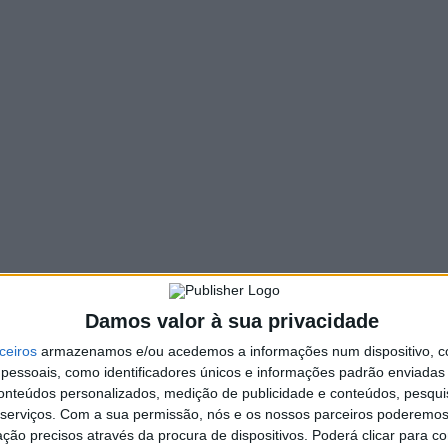
219 VIEWS
PIN IT
e hoje, dia 24 de maio, o evento Intermunicipal do
trimónio”.
 e 4.º anos colocaram à prova os seus conhecimentos, na
 jogo de tabuleiro digital
As Olimpíadas da Cidadania e do
a de cada concelho da Comunidade Intermunicipal do Ave,
Damos valor à sua privacidade
do Centro Escolar do Cávado.
ceiros
armazenamos e/ou acedemos a informações num dispositivo, c
no Auditório Municipal a partir das 14h00.
essoais, como identificadores únicos e informações padrão enviadas 
conteúdos personalizados, medição de publicidade e conteúdos, pesqui
serviços.
Com a sua permissão, nós e os nossos parceiros poderemos 
ção precisos através da procura de dispositivos. Poderá clicar para co