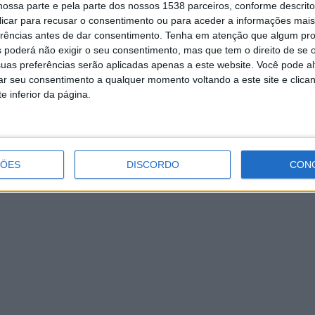
ossa parte e pela parte dos nossos 1538 parceiros, conforme descrit
 clicar para recusar o consentimento ou para aceder a informações ma
Falar D’Aqui | Agro Vieira
erências antes de dar consentimento.
Tenha em atenção que algum pr
 poderá não exigir o seu consentimento, mas que tem o direito de se 
uas preferências serão aplicadas apenas a este website. Você pode al
rar seu consentimento a qualquer momento voltando a este site e clica
e inferior da página.
ÇÕES
DISCORDO
CON