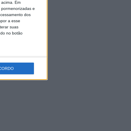
o acima. Em
Expo Animal regressa ao
Fórum Braga nos dias 10 e 11
is pormenorizadas e
de outubro
ocessamento dos
opor a esse
7 AGOSTO, 2026
terar suas
ndo no botão
CORDO