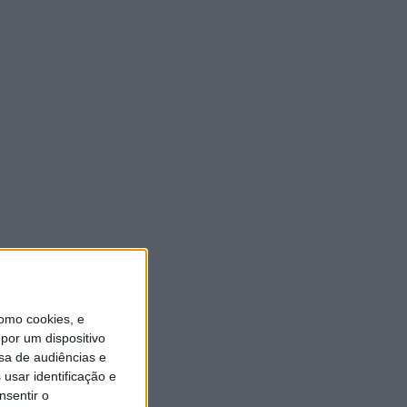
ULTIMA HORA
Casa de Lamas acolhe tertúlia
com autores de Vieira do
Minho esta sexta-feira
7 AGOSTO, 2026
Vieira do Minho Recebe
Festival de Folclore este fim
de semana
7 AGOSTO, 2026
Francisco Campos vence ao
sprint em Queluz e Rui
omo cookies, e
Oliveira assume a Camisola
por um dispositivo
Amarela da Volta a Portugal
[áudio]
sa de audiências e
usar identificação e
7 AGOSTO, 2026
nsentir o