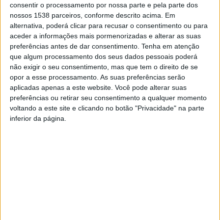
consentir o processamento por nossa parte e pela parte dos
castanhas e produtos locais
provenientes das colheitas de
nossos 1538 parceiros, conforme descrito acima. Em
outono (hortaliças, frutas, feijão amarelo, broa, mel, etc.) e
alternativa, poderá clicar para recusar o consentimento ou para
artesanato local.
aceder a informações mais pormenorizadas e alterar as suas
preferências antes de dar consentimento.
Tenha em atenção
Para além da venda de produtos locais, explica o Município em
que algum processamento dos seus dados pessoais poderá
comunicado, “
o Mercado de Outono é um momento de festa e
não exigir o seu consentimento, mas que tem o direito de se
convívio para a população local e visitantes, uma vez que o
opor a esse processamento. As suas preferências serão
certame prevê um cartaz repleto de atividades de momentos
aplicadas apenas a este website. Você pode alterar suas
preferências ou retirar seu consentimento a qualquer momento
culturais
“.
voltando a este site e clicando no botão "Privacidade" na parte
A
cerimónia oficial de abertura
será no sábado, dia 13, pelas
inferior da página.
10h00, em frente aos Paços do Concelho e vai ser animada pela
Fanfarra Flores do Cávado
.
Pelas 14h30,realiza-se a tradicional
chega de bois
e pelas
15h30, os presentes podem assistir à atuação do
Grupo de
Cantares do Município de Vieira do Minho
.
Pelas 16h00 acontece o
magusto tradicional
onde não
faltarão as castanhas assadas. Pelas 21h00 atua o artista popular
Jorge Amado.