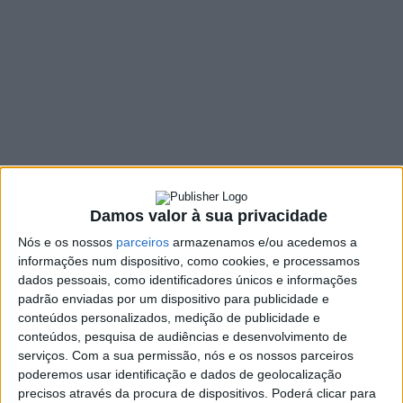
14 de novembro
1 COMMENT
10 NOVEMBRO, 2021
SHARE
TWEET
SHARE
PIN IT
314 VIEWS
Damos valor à sua privacidade
Acontece, este fim-de-semana, dias 13 e 14 de
Nós e os nossos
parceiros
armazenamos e/ou acedemos a
Novembro, em Vieira do Minho, o
Mercado de Outono
.
informações num dispositivo, como cookies, e processamos
dados pessoais, como identificadores únicos e informações
O evento, segundo a Câmara Municipal de Vieira do Minho, tem
padrão enviadas por um dispositivo para publicidade e
como objetivo dar a conhecer as potencialidades económicas
conteúdos personalizados, medição de publicidade e
da região, valorizar os produtos característicos da época e
conteúdos, pesquisa de audiências e desenvolvimento de
aproximar quem produz de quem consome, potenciando
serviços.
Com a sua permissão, nós e os nossos parceiros
negócios para os pequenos produtores do concelho.
poderemos usar identificação e dados de geolocalização
precisos através da procura de dispositivos. Poderá clicar para
No certame, os expositores concelhios vão comercializar