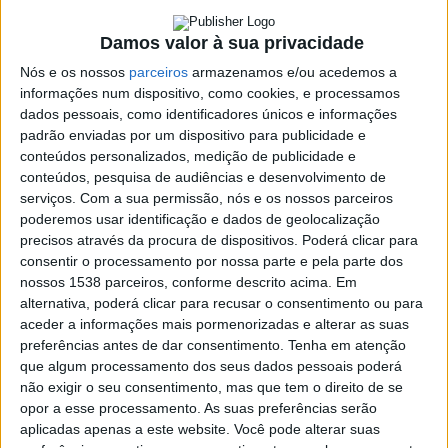
22 JANEIRO, 2024
Damos valor à sua privacidade
Nós e os nossos
parceiros
armazenamos e/ou acedemos a
informações num dispositivo, como cookies, e processamos
SHARE
TWEET
SHARE
PIN IT
dados pessoais, como identificadores únicos e informações
padrão enviadas por um dispositivo para publicidade e
119 VIEWS
conteúdos personalizados, medição de publicidade e
conteúdos, pesquisa de audiências e desenvolvimento de
serviços.
Com a sua permissão, nós e os nossos parceiros
Vieira do Minho vai receber, no próximo sábado, 27 de
poderemos usar identificação e dados de geolocalização
janeiro, uma Noite de Fados.
precisos através da procura de dispositivos. Poderá clicar para
consentir o processamento por nossa parte e pela parte dos
Vai contar com presença de Manuela Navarro como anfitriã, Bia
nossos 1538 parceiros, conforme descrito acima. Em
Antunes, Margarida, José Castro e Rogério Lourenço. Conta
alternativa, poderá clicar para recusar o consentimento ou para
ainda com João Simão na Guitarra Portuguesa, Luís Guimarães
aceder a informações mais pormenorizadas e alterar as suas
preferências antes de dar consentimento.
Tenha em atenção
na viola e Sérgio Fiuza no Contrabaixo.
que algum processamento dos seus dados pessoais poderá
O momento vai acontecer no Auditório Municipal, pelas 21H e
não exigir o seu consentimento, mas que tem o direito de se
terá transmissão na Fado TV. A entrada é livre.
opor a esse processamento. As suas preferências serão
aplicadas apenas a este website. Você pode alterar suas