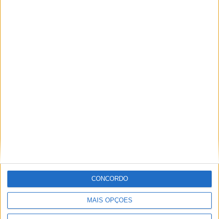
PUB
ULTIMA HORA
“Brigada Verde Jovem” aprofunda
CONCORDO
conhecimento sobre combate aos
incêndios florestais
MAIS OPÇÕES
5 AGOSTO, 2026