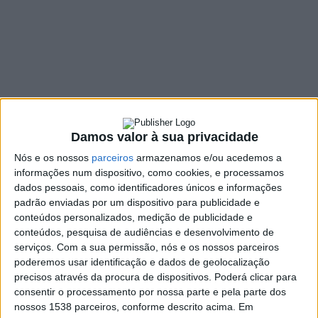
Desenvolvimento
local, no séc. XXI’
14 MARÇO, 2023
SHARE
TWEET
SHARE
PIN IT
Damos valor à sua privacidade
Nós e os nossos
parceiros
armazenamos e/ou acedemos a
98 VIEWS
informações num dispositivo, como cookies, e processamos
dados pessoais, como identificadores únicos e informações
padrão enviadas por um dispositivo para publicidade e
Decorreu, esta terça-feira, no Auditório Municipal de
conteúdos personalizados, medição de publicidade e
Vieira do Minho uma conferência subordinada ao tema
conteúdos, pesquisa de audiências e desenvolvimento de
“Desafios para o Desenvolvimento local, no Séc. XXI”,
serviços.
Com a sua permissão, nós e os nossos parceiros
poderemos usar identificação e dados de geolocalização
promovida pela Câmara Municipal de Vieira do Minho, no
precisos através da procura de dispositivos. Poderá clicar para
âmbito do projeto Vieira a Crescer CLDS 4G.
consentir o processamento por nossa parte e pela parte dos
A conferência teve, entre outros objetivos, fazer um balanço
nossos 1538 parceiros, conforme descrito acima. Em