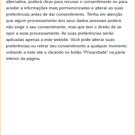
daquela que foi a quarta geração do programa Contratos Locais
alternativa, poderá clicar para recusar o consentimento ou para
aceder a informações mais pormenorizadas e alterar as suas
de Desenvolvimento Social, e que chega ao fim neste mês de
preferências antes de dar consentimento.
Tenha em atenção
março.
que algum processamento dos seus dados pessoais poderá
não exigir o seu consentimento, mas que tem o direito de se
opor a esse processamento. As suas preferências serão
aplicadas apenas a este website. Você pode alterar suas
[António Cardoso, presidente da Câmara Municipal de Vieira do Minho]
preferências ou retirar seu consentimento a qualquer momento
O programa Contratos Locais de Desenvolvimento Social 4.ª
voltando a este site e clicando no botão "Privacidade" na parte
Geração (CLDS 4G) é uma medida de política social pública, que
inferior da página.
tem como principal objetivo a inclusão social de grupos
populacionais que revelem maiores níveis de fragilidade social,
através da transformação de práticas assistencialistas,
mobilizando para o efeito a ação concertada em parceria. Em
Vieira do Minho é um projeto que assume especial importância
por ter como um dos objetivos fixar população e promover o
envelhecimento ativo: