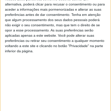
vereadora do Turismo, Sofia Rocha.
alternativa, poderá clicar para recusar o consentimento ou para
aceder a informações mais pormenorizadas e alterar as suas
Em destaque está a candidatura da emblemática Ponte da
preferências antes de dar consentimento.
Tenha em atenção
Misarela, um monumento envolto em história e lenda, que
que algum processamento dos seus dados pessoais poderá
resulta de uma parceria entre os municípios de Vieira do Minho
não exigir o seu consentimento, mas que tem o direito de se
e Montalegre. A iniciativa pretende mobilizar o orgulho das
opor a esse processamento. As suas preferências serão
populações locais e valorizar um dos mais icónicos patrimónios
aplicadas apenas a este website. Você pode alterar suas
preferências ou retirar seu consentimento a qualquer momento
da região.
voltando a este site e clicando no botão "Privacidade" na parte
O concurso, promovido pela EIPWU, regressa em 2026 com
inferior da página.
transmissão televisiva assegurada pela TVI e tendo como
embaixadora a atriz Matilde Raymão. O prazo para
apresentação de candidaturas decorre até 7 de abril.
Integrada na categoria de Património Histórico, a candidatura
da Ponte da Misarela reforça uma estratégia conjunta de
promoção turística e cultural. Erguida sobre o rio Rabagão, esta
ponte medieval em granito liga as freguesias de Ruivães e
Ferral, destacando-se pela sua imponência arquitetónica e pela
envolvente natural. Classificada como Imóvel de Interesse