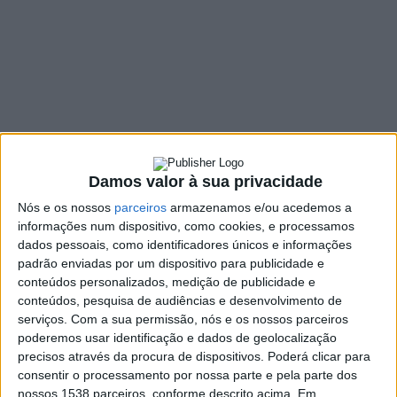
“Novas 7 Maravilhas
de Portugal”, no
MAAT
26 MARÇO, 2026
Damos valor à sua privacidade
SHARE
TWEET
SHARE
PIN IT
Nós e os nossos
parceiros
armazenamos e/ou acedemos a
informações num dispositivo, como cookies, e processamos
1169 VIEWS
dados pessoais, como identificadores únicos e informações
padrão enviadas por um dispositivo para publicidade e
conteúdos personalizados, medição de publicidade e
O concelho de Vieira do Minho marcou presença na sessão
conteúdos, pesquisa de audiências e desenvolvimento de
serviços.
Com a sua permissão, nós e os nossos parceiros
oficial de apresentação das candidaturas às “Novas 7 Maravilhas
poderemos usar identificação e dados de geolocalização
de Portugal”, que decorreu no MAAT – Museu de Arte,
precisos através da procura de dispositivos. Poderá clicar para
Arquitetura e Tecnologia. A representação institucional esteve a
consentir o processamento por nossa parte e pela parte dos
cargo do vice-presidente da autarquia, Pedro Pires, e da
nossos 1538 parceiros, conforme descrito acima. Em