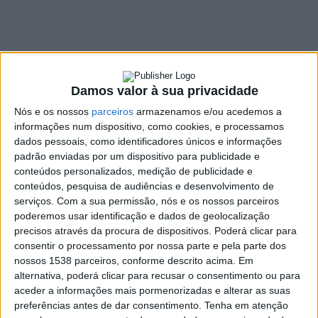
atraso
20 MAIO, 2026
Damos valor à sua privacidade
SHARE
TWEET
SHARE
PIN IT
Nós e os nossos
parceiros
armazenamos e/ou acedemos a
informações num dispositivo, como cookies, e processamos
455 VIEWS
dados pessoais, como identificadores únicos e informações
padrão enviadas por um dispositivo para publicidade e
conteúdos personalizados, medição de publicidade e
Os 20 sapadores florestais de Vieira do Minho decidiram
conteúdos, pesquisa de audiências e desenvolvimento de
paralisar totalmente a sua atividade devido ao não
serviços.
Com a sua permissão, nós e os nossos parceiros
poderemos usar identificação e dados de geolocalização
pagamento do salário do mês de abril e ao receio de
precisos através da procura de dispositivos. Poderá clicar para
verem também o mês de maio em atraso.
consentir o processamento por nossa parte e pela parte dos
De acordo com
O MINHO
, além da falta de ordenados,
nossos 1538 parceiros, conforme descrito acima. Em
também as viaturas de serviço se encontram imobilizadas no
alternativa, poderá clicar para recusar o consentimento ou para
aceder a informações mais pormenorizadas e alterar as suas
Parque Florestal de Vieira do Minho, uma vez que a Associação
preferências antes de dar consentimento.
Tenha em atenção
para o Ordenamento da Serra da Cabreira (APOSC),