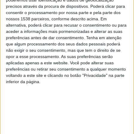
poderemos usar identificação e dados de geolocalização
Esta é uma experiência que foi desenvolvida para Vieira do
precisos através da procura de dispositivos. Poderá clicar para
Minho, explicou-nos Mónica Montenegro, Diretora Executiva do
consentir o processamento por nossa parte e pela parte dos
IPDT, e que tem por base os percursos pedestres vieirenses e
nossos 1538 parceiros, conforme descrito acima. Em
toda a sua zona envolvente, seja histórica, ambiental, cultural ou
alternativa, poderá clicar para recusar o consentimento ou para
etnográfica.
aceder a informações mais pormenorizadas e alterar as suas
preferências antes de dar consentimento.
Tenha em atenção
que algum processamento dos seus dados pessoais poderá
não exigir o seu consentimento, mas que tem o direito de se
opor a esse processamento. As suas preferências serão
[Mónica Montenegro, Diretora Executiva do IPDT]
aplicadas apenas a este website. Você pode alterar suas
Desta forma, e, para contrariar a sazonalidade do turismo, foi
preferências ou retirar seu consentimento a qualquer momento
criado “
um desafio aos turistas que se completarem um X
voltando a este site e clicando no botão "Privacidade" na parte
número de percursos, são premiados
”, explica a especialista em
inferior da página.
Marketing e Comunicação. Por exemplo, caso um turista
termine três percursos terá direito a uma viagem gratuita no
barco do município.
A ideia é incentivar as pessoas a
visitarem Vieira do Minho durante a chamada época
baixa
. Este ‘Desafio 365’ estará em vigor de outubro de 2022 a
maio de 2023.