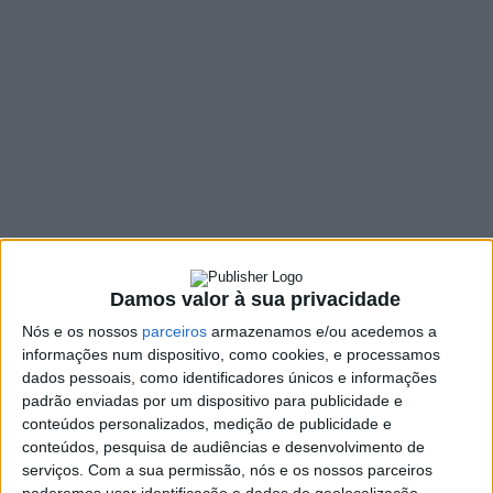
concelho durante
época baixa
27 ABRIL, 2022
SHARE
TWEET
SHARE
PIN IT
220 VIEWS
Damos valor à sua privacidade
“Vieira do Minho Desafio 365” é o nome de um novo
Nós e os nossos
parceiros
armazenamos e/ou acedemos a
projeto que pretende potenciar o turismo em Vieira do
informações num dispositivo, como cookies, e processamos
dados pessoais, como identificadores únicos e informações
Minho na época baixa. Integrado no programa “Minho
padrão enviadas por um dispositivo para publicidade e
Tourism Design Experience”, e financiado pela EEC
conteúdos personalizados, medição de publicidade e
Promovere Minho Inovação, pretende promover a
conteúdos, pesquisa de audiências e desenvolvimento de
região do Minho como destino turístico de excelência.
serviços.
Com a sua permissão, nós e os nossos parceiros