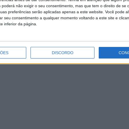
identificou obras a realizar
 poderá não exigir o seu consentimento, mas que tem o direito de se 
uas preferências serão aplicadas apenas a este website. Você pode al
rar seu consentimento a qualquer momento voltando a este site e clica
e inferior da página.
ÇÕES
DISCORDO
CON