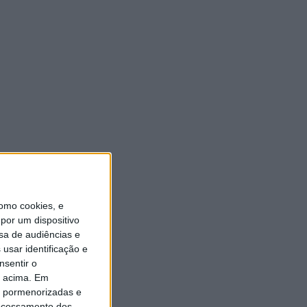
ULTIMA HORA
“Brigada Verde Jovem”
aprofunda conhecimento
sobre combate aos incêndios
florestais
5 AGOSTO, 2026
Vieira do Minho avança na
transição digital com novo
Balcão Eletrónico
5 AGOSTO, 2026
omo cookies, e
por um dispositivo
sa de audiências e
Vieira SC oficializa Luís Martins
para a época 2026/27
usar identificação e
nsentir o
5 AGOSTO, 2026
o acima. Em
is pormenorizadas e
GD JB7 assegura contratação
ocessamento dos
do defesa-central Luís