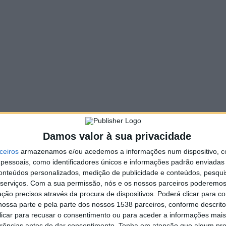
125 VIEWS
PIN IT
de setembro, o Open 2022 VGC/Luma, uma prova
rta.
ipantes (20 dos quais são associados e ainda com 6 espanhóis),
de ainda não estar aberto ao público, é já “
considerado
ou até da Europa
“, descreve a organização da prova.
Damos valor à sua privacidade
se ao Campo Golfe de Montado, na zona de Setúbal.
ceiros
armazenamos e/ou acedemos a informações num dispositivo, c
Luma, agradece os apoios de várias empresas e instituições
essoais, como identificadores únicos e informações padrão enviadas 
conteúdos personalizados, medição de publicidade e conteúdos, pesqui
serviços.
Com a sua permissão, nós e os nossos parceiros poderemos 
ção precisos através da procura de dispositivos. Poderá clicar para co
ossa parte e pela parte dos nossos 1538 parceiros, conforme descrit
 clicar para recusar o consentimento ou para aceder a informações ma
Executivo vieirense visitou Tabuaças e
erências antes de dar consentimento.
Tenha em atenção que algum pr