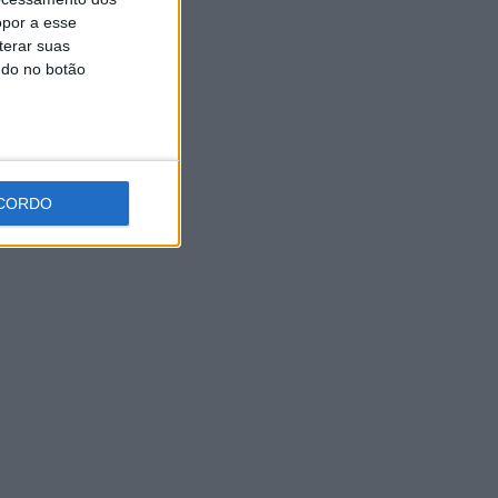
opor a esse
5 AGOSTO, 2026
terar suas
ndo no botão
CORDO