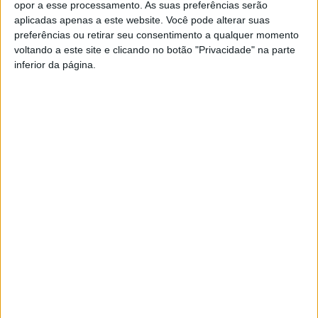
canarinhos não assinalaram nenhum golo.
opor a esse processamento. As suas preferências serão
aplicadas apenas a este website. Você pode alterar suas
preferências ou retirar seu consentimento a qualquer momento
voltando a este site e clicando no botão "Privacidade" na parte
inferior da página.
[Roger Bastos, Vieira SC]
Ruizinho, técnico do Porto D’Ave, revelou estar satisfeito com o
percurso da equipa na segunda volta do campeonato.
[Ruizinho, Porto D’Ave]
Apesar deste empate, o Vieira SC segura a liderança do Pró-
Nacional, série A, estando a apenas 1 ponto do segundo lugar, o
Francisco
Campos
Forjães.
Casa
vence
de
ao
Eclipse
Lamas
sprint
solar
acolhe
em
em
tertúlia
Queluz
Portugal:
Vieira
GDC Mosteiro vence em
com
e
saiba
do
autores
casa e assume liderança da
Rui
horários