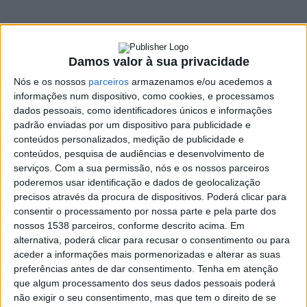
9 JANEIRO, 2023
Damos valor à sua privacidade
SHARE
TWEET
SHARE
PIN IT
Nós e os nossos
parceiros
armazenamos e/ou acedemos a
informações num dispositivo, como cookies, e processamos
102 VIEWS
dados pessoais, como identificadores únicos e informações
padrão enviadas por um dispositivo para publicidade e
conteúdos personalizados, medição de publicidade e
Vieira SC e GD Porto D’Ave empataram a zeros, este
conteúdos, pesquisa de audiências e desenvolvimento de
domingo, na 15.ª jornada do campeonato Pró-Nacional.
serviços.
Com a sua permissão, nós e os nossos parceiros
No entanto, e apesar da curta diferença de pontos, o
poderemos usar identificação e dados de geolocalização
precisos através da procura de dispositivos. Poderá clicar para
Vieira conseguiu segurar a liderança da série A.
consentir o processamento por nossa parte e pela parte dos
Foi uma partida com poucas oportunidades de golos e com
nossos 1538 parceiros, conforme descrito acima. Em
poucos momentos ofensivos.
alternativa, poderá clicar para recusar o consentimento ou para
aceder a informações mais pormenorizadas e alterar as suas
No rescaldo ao jogo, Roger Bastos, técnico do Vieira SC,
preferências antes de dar consentimento.
Tenha em atenção
mostrou-se insatisfeito com a partida e com o resultado,
que algum processamento dos seus dados pessoais poderá
naquele que foi o primeiro jogo da temporada em que os
não exigir o seu consentimento, mas que tem o direito de se