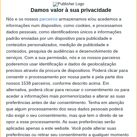
setembro
Damos valor à sua privacidade
24 AGOSTO, 2022
Nós e os nossos
parceiros
armazenamos e/ou acedemos a
informações num dispositivo, como cookies, e processamos
dados pessoais, como identificadores únicos e informações
padrão enviadas por um dispositivo para publicidade e
SHARE
TWEET
SHARE
PIN IT
conteúdos personalizados, medição de publicidade e
conteúdos, pesquisa de audiências e desenvolvimento de
serviços.
Com a sua permissão, nós e os nossos parceiros
156 VIEWS
poderemos usar identificação e dados de geolocalização
precisos através da procura de dispositivos. Poderá clicar para
consentir o processamento por nossa parte e pela parte dos
O Vieira SC vai realizar uma festa de arranque da nova
nossos 1538 parceiros, conforme descrito acima. Em
época 2022/2023 no dia 3 de setembro pelas 16horas.
alternativa, poderá clicar para recusar o consentimento ou para
aceder a informações mais pormenorizadas e alterar as suas
Todas os atletas da formação e dos seniores vão marcar
preferências antes de dar consentimento.
Tenha em atenção
presença nesta celebração que vai contar ainda com porcos no
Francisco
que algum processamento dos seus dados pessoais poderá
espeto e animação musical para todos os presentes.
Campos
Casa
não exigir o seu consentimento, mas que tem o direito de se
vence
de
opor a esse processamento. As suas preferências serão
ao
Lamas
aplicadas apenas a este website. Você pode alterar suas
sprint
acolhe
em
preferências ou retirar seu consentimento a qualquer momento