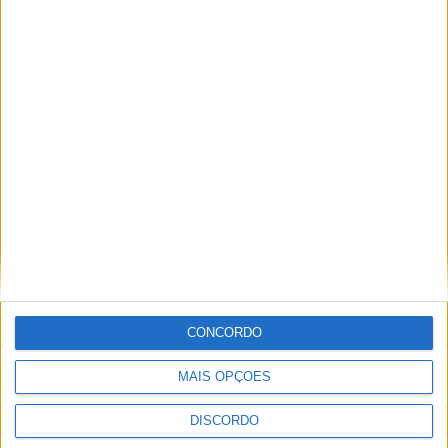
PUB
ULTIMA HORA
Casa de Lamas acolhe tertúlia com
autores de Vieira do Minho esta sexta-feira
CONCORDO
7 AGOSTO, 2026
MAIS OPÇÕES
Vieira do Minho Recebe Festival de
Folclore este fim de semana
DISCORDO