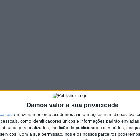
169 VIEWS
PIN IT
oção e Defesa dos Direitos da Pessoa Idosa” é o tema
o Nobre dos Paços do Concelho de Vieira do Minho.
 contar com as intervenções do presidente da Câmara Municipal
e da Comissão de Proteção ao Idoso, Carlos Branco.
icas no âmbito do Apoio à Pessoa Idosa; Estratégias de
soa Idosa; Apresentação do Trabalho desenvolvido pela
Damos valor à sua privacidade
ceiros
armazenamos e/ou acedemos a informações num dispositivo, c
a Drª Armandina Conde, da Comissão de Proteção ao Idoso.
essoais, como identificadores únicos e informações padrão enviadas 
conteúdos personalizados, medição de publicidade e conteúdos, pesqui
serviços.
Com a sua permissão, nós e os nossos parceiros poderemos 