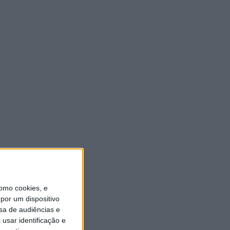
ULTIMA HORA
Eclipse solar em Portugal:
saiba horários e onde
observar o fenómeno
9 AGOSTO, 2026
Casa de Lamas acolhe tertúlia
com autores de Vieira do
Minho esta sexta-feira
7 AGOSTO, 2026
Vieira do Minho Recebe
Festival de Folclore este fim
de semana
omo cookies, e
por um dispositivo
7 AGOSTO, 2026
sa de audiências e
usar identificação e
Francisco Campos vence ao
sprint em Queluz e Rui