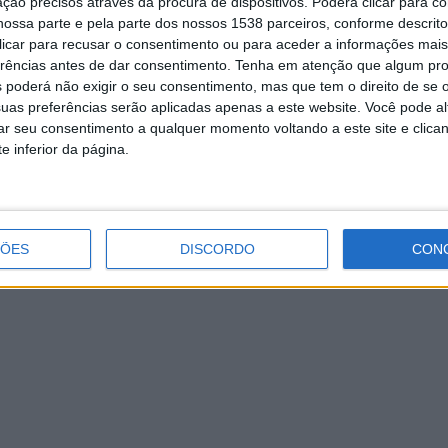
ção precisos através da procura de dispositivos. Poderá clicar para co
ossa parte e pela parte dos nossos 1538 parceiros, conforme descrit
Vieira do Minho debateu a
 clicar para recusar o consentimento ou para aceder a informações ma
importância do provedor do idoso na
erências antes de dar consentimento.
Tenha em atenção que algum pr
promoção e defesa dos direitos da
pessoa idosa
 poderá não exigir o seu consentimento, mas que tem o direito de se 
uas preferências serão aplicadas apenas a este website. Você pode al
rar seu consentimento a qualquer momento voltando a este site e clica
e inferior da página.
ÇÕES
DISCORDO
CON