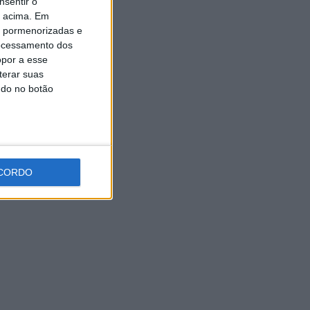
nsentir o
Oliveira assume a Camisola
o acima. Em
Amarela da Volta a Portugal
[áudio]
is pormenorizadas e
ocessamento dos
7 AGOSTO, 2026
opor a esse
terar suas
ndo no botão
CORDO