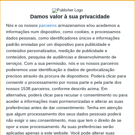
na categoria
ciclismo/BMX
Damos valor à sua privacidade
Nós e os nossos
parceiros
armazenamos e/ou acedemos a
4 DEZEMBRO, 2022
informações num dispositivo, como cookies, e processamos
dados pessoais, como identificadores únicos e informações
padrão enviadas por um dispositivo para publicidade e
conteúdos personalizados, medição de publicidade e
SHARE
TWEET
SHARE
PIN IT
conteúdos, pesquisa de audiências e desenvolvimento de
serviços.
Com a sua permissão, nós e os nossos parceiros
poderemos usar identificação e dados de geolocalização
186 VIEWS
precisos através da procura de dispositivos. Poderá clicar para
consentir o processamento por nossa parte e pela parte dos
nossos 1538 parceiros, conforme descrito acima. Em
O vieirense Bruno Cardoso foi um dos vencedores dos
alternativa, poderá clicar para recusar o consentimento ou para
prémios “O Minhoto – Troféus Desportivos”, que
aceder a informações mais pormenorizadas e alterar as suas
decorreram na passada terça-feira, na Casa das Arte em
preferências antes de dar consentimento.
Tenha em atenção
Famalicão.
que algum processamento dos seus dados pessoais poderá
não exigir o seu consentimento, mas que tem o direito de se
O atleta natural de Vilarchão foi um dos nomeados pela
opor a esse processamento. As suas preferências serão
organização, na categoria de ciclismo/BMX, tendo arrecadado
aplicadas apenas a este website. Você pode alterar suas