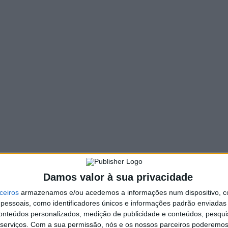
1013 VIEWS
PIN IT
o Pe. Artur Gonçalves aprofunda o significado espiritual e
pressão de uma relação de aliança entre o crente e Deus.
contro, compromisso e confiança no sagrado.
oca entre o crente e a divindade, como um processo de uma
sfação das necessidades, através da súplica, com a esperança
ote. Segundo o autor, é nesta relação que acontece “o
 o estabelecimento de um contrato”.
Damos valor à sua privacidade
romessa como expressão da fé vivida, sublinhando que, mais
ceiros
armazenamos e/ou acedemos a informações num dispositivo, c
de, fidelidade e abertura ao mistério de Deus. O livro
essoais, como identificadores únicos e informações padrão enviadas 
ias promessas e sobre a forma como estas se articulam com as
conteúdos personalizados, medição de publicidade e conteúdos, pesqui
serviços.
Com a sua permissão, nós e os nossos parceiros poderemos 