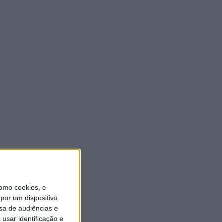
ULTIMA HORA
“Brigada Verde Jovem”
aprofunda conhecimento
sobre combate aos incêndios
florestais
5 AGOSTO, 2026
Vieira do Minho avança na
transição digital com novo
Balcão Eletrónico
5 AGOSTO, 2026
Vieira SC oficializa Luís Martins
para a época 2026/27
omo cookies, e
5 AGOSTO, 2026
por um dispositivo
sa de audiências e
GD JB7 assegura contratação
usar identificação e
do defesa-central Luís