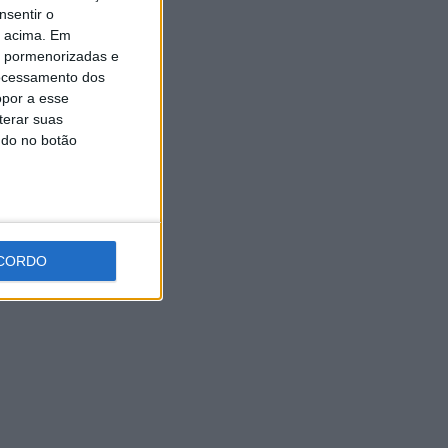
nsentir o
5 AGOSTO, 2026
o acima. Em
is pormenorizadas e
ocessamento dos
opor a esse
terar suas
ndo no botão
CORDO