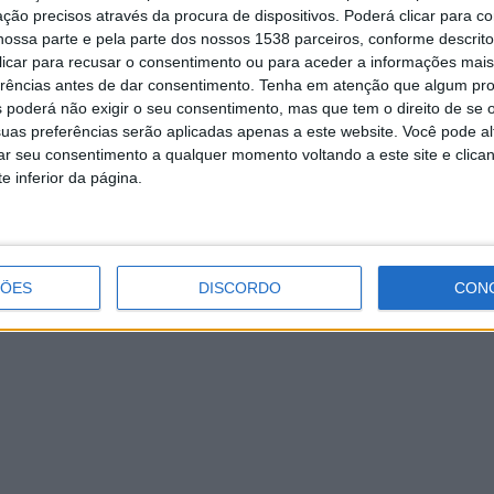
ção precisos através da procura de dispositivos. Poderá clicar para co
ossa parte e pela parte dos nossos 1538 parceiros, conforme descrit
 clicar para recusar o consentimento ou para aceder a informações ma
erências antes de dar consentimento.
Tenha em atenção que algum pr
 poderá não exigir o seu consentimento, mas que tem o direito de se 
uas preferências serão aplicadas apenas a este website. Você pode al
5.º Fins de Semana Gastronómicos –
rar seu consentimento a qualquer momento voltando a este site e clica
“Vieira, Tradição à Mesa” arrancam já
e inferior da página.
este fim de semana
ÇÕES
DISCORDO
CON