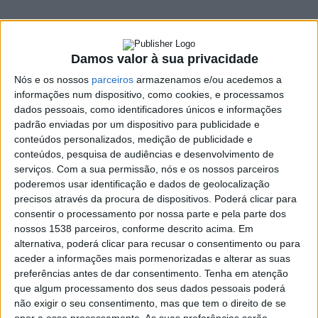
internacional em
Bruxelas
Damos valor à sua privacidade
22 NOVEMBRO, 2022
Nós e os nossos
parceiros
armazenamos e/ou acedemos a
informações num dispositivo, como cookies, e processamos
dados pessoais, como identificadores únicos e informações
padrão enviadas por um dispositivo para publicidade e
SHARE
TWEET
SHARE
PIN IT
conteúdos personalizados, medição de publicidade e
conteúdos, pesquisa de audiências e desenvolvimento de
151 VIEWS
serviços.
Com a sua permissão, nós e os nossos parceiros
poderemos usar identificação e dados de geolocalização
precisos através da procura de dispositivos. Poderá clicar para
O vieirense Romeu Freitas vai participar na final do
consentir o processamento por nossa parte e pela parte dos
nossos 1538 parceiros, conforme descrito acima. Em
concurso César Franck
International
Piano
Competition
alternativa, poderá clicar para recusar o consentimento ou para
2022, que se realiza em dezembro, em Bruxelas, Bélgica.
aceder a informações mais pormenorizadas e alterar as suas
O jovem natural de Vieira do Minho tem 14 anos e começou a
preferências antes de dar consentimento.
Tenha em atenção
tocar piano aos 7 anos. Para além de frequentar a escola
que algum processamento dos seus dados pessoais poderá
não exigir o seu consentimento, mas que tem o direito de se
regular, Romeu estuda também na Academia de Música José
opor a esse processamento. As suas preferências serão