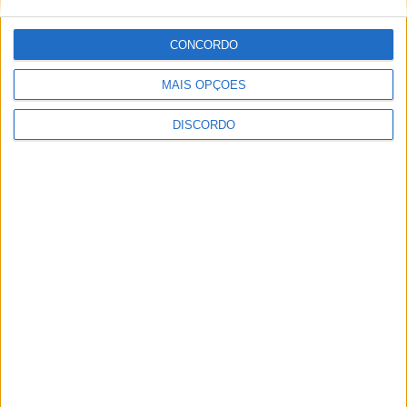
CONCORDO
ULTIMA HORA
MAIS OPÇÕES
DISCORDO
Eclipse solar em Portugal: saiba horários e
onde observar o fenómeno
9 AGOSTO, 2026
Casa de Lamas acolhe tertúlia com
autores de Vieira do Minho esta sexta-feira
7 AGOSTO, 2026
Vieira do Minho Recebe Festival de
Folclore este fim de semana
7 AGOSTO, 2026