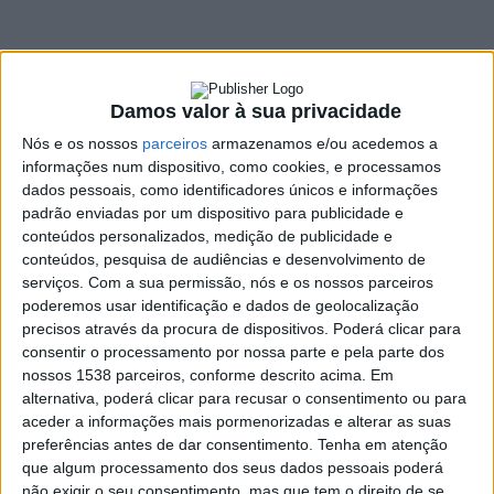
de Ventosa e Cova
11 JULHO, 2025
Damos valor à sua privacidade
Nós e os nossos
parceiros
armazenamos e/ou acedemos a
SHARE
TWEET
SHARE
PIN IT
informações num dispositivo, como cookies, e processamos
dados pessoais, como identificadores únicos e informações
749 VIEWS
padrão enviadas por um dispositivo para publicidade e
conteúdos personalizados, medição de publicidade e
conteúdos, pesquisa de audiências e desenvolvimento de
serviços.
Com a sua permissão, nós e os nossos parceiros
O Partido Socialista anunciou Vitor Barbosa como
poderemos usar identificação e dados de geolocalização
candidato a presidente da Junta da União de
precisos através da procura de dispositivos. Poderá clicar para
Freguesias de Ventosa e Cova, através das redes sociais
consentir o processamento por nossa parte e pela parte dos
de Filipe de Oliveira.
nossos 1538 parceiros, conforme descrito acima. Em
alternativa, poderá clicar para recusar o consentimento ou para
Vitor Barbosa tem 52 anos e reside na Ventosa. Ao longo de
aceder a informações mais pormenorizadas e alterar as suas
cinco anos foi emigrante na Alemanha, “
o que lhe abriu
preferências antes de dar consentimento.
Tenha em atenção
horizontes e lhe deu novos mundos
“, refere o partido em
que algum processamento dos seus dados pessoais poderá
comunicado. Atualmente, é canalizador.
não exigir o seu consentimento, mas que tem o direito de se