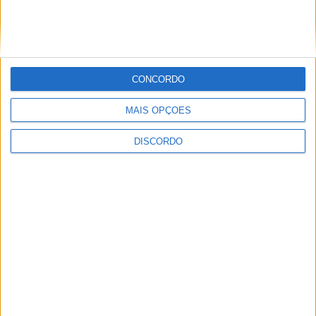
PUB
CONCORDO
MAIS OPÇÕES
DISCORDO
ULTIMA HORA
Casa de Lamas acolhe tertúlia com
autores de Vieira do Minho esta sexta-feira
7 AGOSTO, 2026
Vieira do Minho Recebe Festival de
Folclore este fim de semana