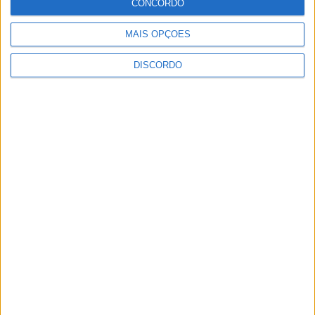
CONCORDO
Vieira do Minho Recebe Festival de
MAIS OPÇÕES
Folclore este fim de semana
DISCORDO
7 AGOSTO, 2026
Francisco Campos vence ao sprint em
Queluz e Rui Oliveira assume a Camisola
Amarela da Volta a Portugal [áudio]
7 AGOSTO, 2026
Expo Animal regressa ao Fórum Braga nos
dias 10 e 11 de outubro
7 AGOSTO, 2026
Autarquia da Póvoa de Lanhoso apoia
atividade dos Bombeiros Voluntários