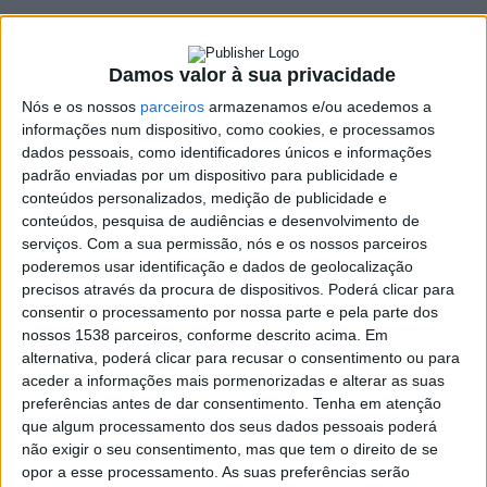
estão no terreno
21 JULHO, 2023
Damos valor à sua privacidade
Nós e os nossos
parceiros
armazenamos e/ou acedemos a
informações num dispositivo, como cookies, e processamos
SHARE
TWEET
SHARE
PIN IT
dados pessoais, como identificadores únicos e informações
padrão enviadas por um dispositivo para publicidade e
conteúdos personalizados, medição de publicidade e
115 VIEWS
conteúdos, pesquisa de audiências e desenvolvimento de
serviços.
Com a sua permissão, nós e os nossos parceiros
poderemos usar identificação e dados de geolocalização
Já se encontram no terreno os jovens que integram o
precisos através da procura de dispositivos. Poderá clicar para
programa Voluntariado Jovem para a Natureza e
consentir o processamento por nossa parte e pela parte dos
Florestas, uma iniciativa promovida pela Associação
nossos 1538 parceiros, conforme descrito acima. Em
para o Ordenamento da Serra da Cabreira, em
alternativa, poderá clicar para recusar o consentimento ou para
aceder a informações mais pormenorizadas e alterar as suas
colaboração com a Câmara Municipal de Vieira do Minho
preferências antes de dar consentimento.
Tenha em atenção
e financiada pelo Instituto Português do Desporto e
que algum processamento dos seus dados pessoais poderá
Juventude.
não exigir o seu consentimento, mas que tem o direito de se
opor a esse processamento. As suas preferências serão
O programa destina-se a jovens com idade igual ou superior a