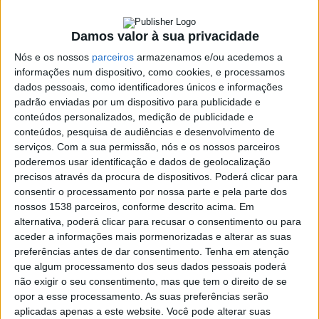
Vieira do Minho
Damos valor à sua privacidade
27 JANEIRO, 2026
Nós e os nossos
parceiros
armazenamos e/ou acedemos a
informações num dispositivo, como cookies, e processamos
dados pessoais, como identificadores únicos e informações
SHARE
TWEET
SHARE
PIN IT
padrão enviadas por um dispositivo para publicidade e
conteúdos personalizados, medição de publicidade e
conteúdos, pesquisa de audiências e desenvolvimento de
400 VIEWS
serviços.
Com a sua permissão, nós e os nossos parceiros
poderemos usar identificação e dados de geolocalização
precisos através da procura de dispositivos. Poderá clicar para
O ato eleitoral do voto antecipado para as eleições
consentir o processamento por nossa parte e pela parte dos
presidenciais vai decorrer na Junta de Freguesia de
nossos 1538 parceiros, conforme descrito acima. Em
Vieira do Minho.
alternativa, poderá clicar para recusar o consentimento ou para
aceder a informações mais pormenorizadas e alterar as suas
Habitualmente, o voto antecipado realiza-se nos Paços do
preferências antes de dar consentimento.
Tenha em atenção
Concelho mas, devido à realização da 18.ª Feira do Fumeiro,
que algum processamento dos seus dados pessoais poderá
optou-se pela alteração do local, informou a autarquia vieirense.
não exigir o seu consentimento, mas que tem o direito de se
opor a esse processamento. As suas preferências serão
Lembrar que para se votar antecipadamente é necessário a
aplicadas apenas a este website. Você pode alterar suas
inscrição para o efeito, até esta quinta-feira.