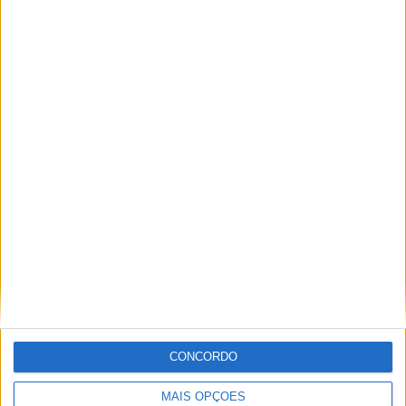
AGOSTO,
2026
PUB
ULTIMA HORA
CONCORDO
Casa de Lamas acolhe tertúlia com
autores de Vieira do Minho esta sexta-feira
MAIS OPÇÕES