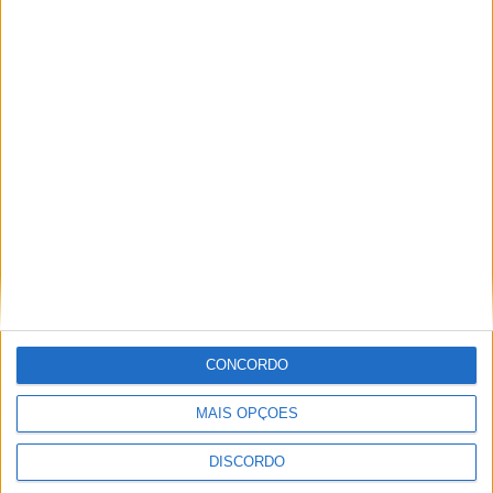
PUB
ULTIMA HORA
Casa de Lamas acolhe tertúlia com
autores de Vieira do Minho esta sexta-feira
CONCORDO
7 AGOSTO, 2026
MAIS OPÇÕES
Vieira do Minho Recebe Festival de
Folclore este fim de semana
DISCORDO
7 AGOSTO, 2026