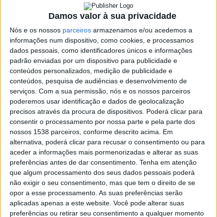
1 JUNHO, 2023
Damos valor à sua privacidade
Nós e os nossos
parceiros
armazenamos e/ou acedemos a
informações num dispositivo, como cookies, e processamos
SHARE
TWEET
SHARE
PIN IT
dados pessoais, como identificadores únicos e informações
padrão enviadas por um dispositivo para publicidade e
conteúdos personalizados, medição de publicidade e
81 VIEWS
conteúdos, pesquisa de audiências e desenvolvimento de
serviços.
Com a sua permissão, nós e os nossos parceiros
poderemos usar identificação e dados de geolocalização
Hoje, Dia Mundial da Criança, é inaugurada a XXII Feira
precisos através da procura de dispositivos. Poderá clicar para
do Livro de Montalegre. No Pavilhão Multiusos, até 5 de
consentir o processamento por nossa parte e pela parte dos
junho, há muito para ver, ouvir e colher culturalmente.
nossos 1538 parceiros, conforme descrito acima. Em
Um cartaz cultural promovido pelo município de
alternativa, poderá clicar para recusar o consentimento ou para
Montalegre e pela equipa da biblioteca Municipal de
aceder a informações mais pormenorizadas e alterar as suas
preferências antes de dar consentimento.
Tenha em atenção
Montalegre.
Francisco
que algum processamento dos seus dados pessoais poderá
Campos
Casa
não exigir o seu consentimento, mas que tem o direito de se
vence
de
opor a esse processamento. As suas preferências serão
ao
Lamas
sprint
aplicadas apenas a este website. Você pode alterar suas
acolhe
em
preferências ou retirar seu consentimento a qualquer momento