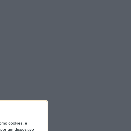
Aqui Há História | Batalha de
São Mamede
6 AGOSTO, 2026
omo cookies, e
por um dispositivo