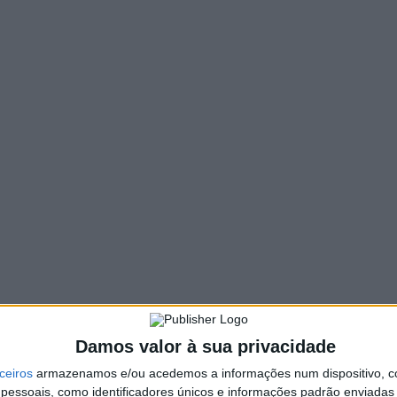
TUIST)
ado e Ave (TAIPCA)
rso
 às atuações dos grupos e acompanhar
guem o talento e a originalidade dos
Damos valor à sua privacidade
ceiros
armazenamos e/ou acedemos a informações num dispositivo, c
essoais, como identificadores únicos e informações padrão enviadas 