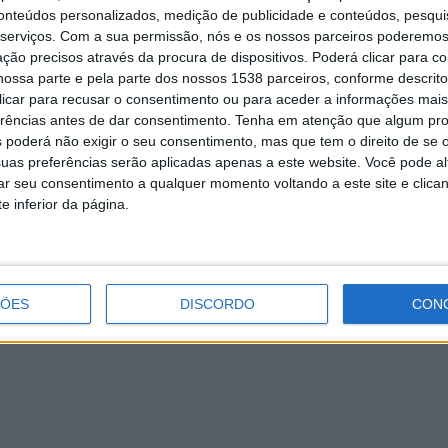
conteúdos personalizados, medição de publicidade e conteúdos, pesqui
serviços.
Com a sua permissão, nós e os nossos parceiros poderemos 
ção precisos através da procura de dispositivos. Poderá clicar para co
is, em bol.pt, e na bilheteira física
ossa parte e pela parte dos nossos 1538 parceiros, conforme descrit
 clicar para recusar o consentimento ou para aceder a informações ma
erências antes de dar consentimento.
Tenha em atenção que algum pr
caram gerações, o CELTA regressa para
 poderá não exigir o seu consentimento, mas que tem o direito de se 
e um espetáculo que continua a
uas preferências serão aplicadas apenas a este website. Você pode al
música e da cultura.
rar seu consentimento a qualquer momento voltando a este site e clica
e inferior da página.
Azeituna e Jorge Palma juntos no
ÇÕES
DISCORDO
CON
Theatro Circo para celebrar o Dia de
SãoGeraldo