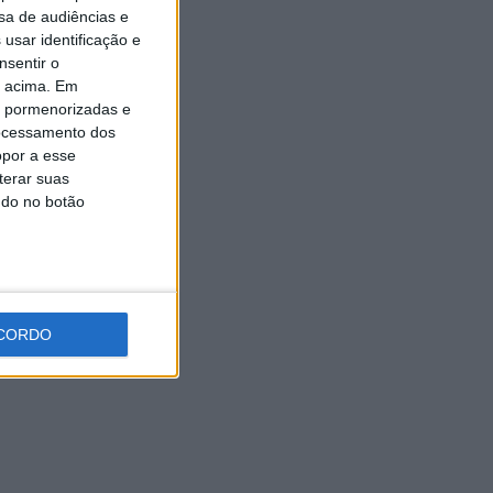
sa de audiências e
usar identificação e
nsentir o
o acima. Em
is pormenorizadas e
ocessamento dos
opor a esse
terar suas
ndo no botão
CORDO