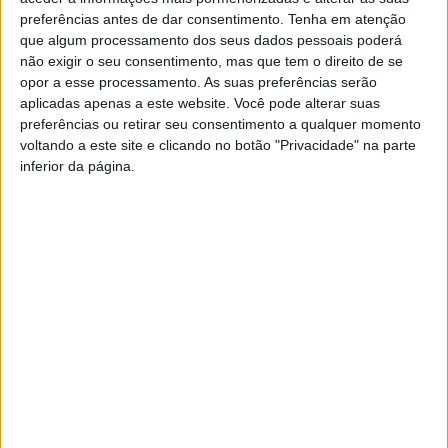
organizam para aumentar o número de ‘não gostos’ em
preferências antes de dar consentimento.
Tenha em atenção
determinados vídeos
”.
que algum processamento dos seus dados pessoais poderá
não exigir o seu consentimento, mas que tem o direito de se
Nesta experiência, a rede social “escondeu” este botão,
opor a esse processamento. As suas preferências serão
embora os utilizadores pudessem continuar a ver e usar a
aplicadas apenas a este website. Você pode alterar suas
funcionalidade. O YouTube observou que, como não estava
preferências ou retirar seu consentimento a qualquer momento
visível o número de “não gostos”, o botão foi menos usado,
voltando a este site e clicando no botão "Privacidade" na parte
explica a empresa no seu
blog
.
inferior da página.
https://youtu.be/kxOuG8jMIgI
A rede social recebeu ainda comentários de pequenos
criadores de conteúdos, ou recém-chegados, a revelarem que
eram vitimas de “
aqueles comportamentos injustamente
” e que
os dados da experiência “
confirmaram que, de facto, este tipo
de práticas afeta estes canais em maior dimensão
”.
No entanto, os criadores de conteúdos podem continuar a ver
o número exato de “não gostos” através do
YouTube Studio
,
juntamente com outras estatísticas sobre o desempenho da sua
publicação.