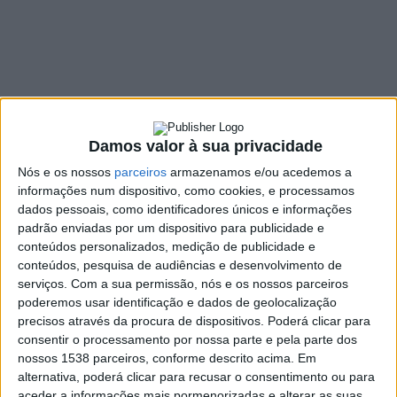
botão na plataforma
11 NOVEMBRO, 2021
SHARE
TWEET
SHARE
PIN IT
Damos valor à sua privacidade
144 VIEWS
Nós e os nossos
parceiros
armazenamos e/ou acedemos a
informações num dispositivo, como cookies, e processamos
dados pessoais, como identificadores únicos e informações
padrão enviadas por um dispositivo para publicidade e
A plataforma de vídeos YouTube vai deixar de ter visível
conteúdos personalizados, medição de publicidade e
o número de “não gostos”, contudo o botão não vai
conteúdos, pesquisa de audiências e desenvolvimento de
desaparecer. A alteração está a ser aplicada
serviços.
Com a sua permissão, nós e os nossos parceiros
gradualmente desde quarta-feira e pretende proteger
poderemos usar identificação e dados de geolocalização
os criadores de conteúdo contra o assédio.
precisos através da procura de dispositivos. Poderá clicar para
consentir o processamento por nossa parte e pela parte dos
Esta mudança surge após uma experiência realizada há alguns
nossos 1538 parceiros, conforme descrito acima. Em
meses com esta funcionalidade para perceber se as alterações
alternativa, poderá clicar para recusar o consentimento ou para
podem ajudar a “
reduzir os ataques que alguns utilizadores
aceder a informações mais pormenorizadas e alterar as suas