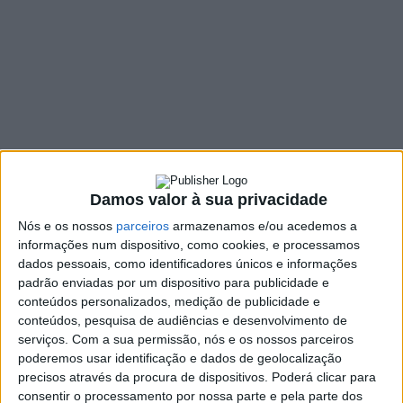
Rodoviária ‘Patrulha
Júnior’
24 MARÇO, 2022
SHARE
TWEET
SHARE
PIN IT
Damos valor à sua privacidade
142 VIEWS
Nós e os nossos
parceiros
armazenamos e/ou acedemos a
informações num dispositivo, como cookies, e processamos
dados pessoais, como identificadores únicos e informações
“Patrulha Júnior” é uma campanha de Prevenção
padrão enviadas por um dispositivo para publicidade e
Rodoviária desenvolvida pelo Município de Braga, em
conteúdos personalizados, medição de publicidade e
parceria com a ASCENDI, com o objectivo de sensibilizar
conteúdos, pesquisa de audiências e desenvolvimento de
os mais jovens para a adoção de comportamentos de
serviços.
Com a sua permissão, nós e os nossos parceiros
segurança rodoviária preventivos e fomentadores de
poderemos usar identificação e dados de geolocalização
práticas seguras.
precisos através da procura de dispositivos. Poderá clicar para
consentir o processamento por nossa parte e pela parte dos