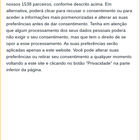
Esta campanha, que vai na sua 2ª edição, materializa-se na
nossos 1538 parceiros, conforme descrito acima. Em
exibição de uma peça de teatro destinada às crianças do 1º
alternativa, poderá clicar para recusar o consentimento ou para
ciclo e que aborda (de uma forma simples e direta) a utilização
aceder a informações mais pormenorizadas e alterar as suas
preferências antes de dar consentimento.
Tenha em atenção
do telemóvel durante a condução, nomeadamente no que se
que algum processamento dos seus dados pessoais poderá
refere à distração não só com o ‘manusear’, mas também com o
não exigir o seu consentimento, mas que tem o direito de se
‘olhar’, alertando para os riscos muito elevados de acidente que
opor a esse processamento. As suas preferências serão
podem resultar em consequências gravosas para todos os que
aplicadas apenas a este website. Você pode alterar suas
circulam na estrada e via pública. Nesta iniciativa, que decorreu
preferências ou retirar seu consentimento a qualquer momento
esta quinta-feira, no Espaço Vita, participaram cerca de 1400
voltando a este site e clicando no botão "Privacidade" na parte
crianças das escolas do Concelho, divididas por três sessões ao
inferior da página.
longo do dia. A sessão de abertura contou com a presença dos
vereadores Altino Bessa e Olga Pereira.
“
Sensibilizar os mais novos é, a longo prazo, uma forma de
garantir que as próximas gerações estarão mais
consciencializadas para a boa prática rodoviária e, por sua vez,
serão condutores e/ou ciclistas e peões mais responsáveis
“,
explica a autarquia. Na esfera da educação rodoviária, “
tem-se
vindo a desenvolver um trabalho assente na transmissão de
conhecimento e na vertente prática, através das actividades