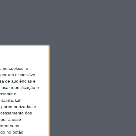
omo cookies, e
por um dispositivo
sa de audiências e
usar identificação e
nsentir o
o acima. Em
is pormenorizadas e
ocessamento dos
opor a esse
terar suas
ndo no botão