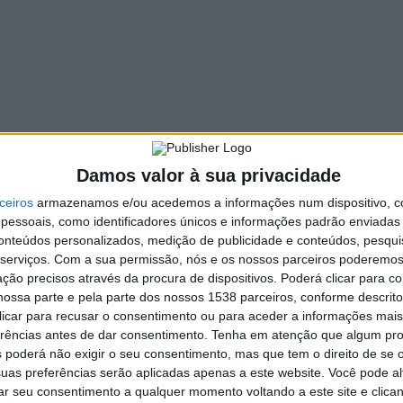
ado (por exemplo: vídeos, imagens, artigos, etc.). O
como se o utilizador visitasse esses sites.
ncorporar rastreio feito por terceiros, monitorizar as suas
eracções com conteúdo incorporado se tiver uma conta e
Damos valor à sua privacidade
dos os seus dados
ceiros
armazenamos e/ou acedemos a informações num dispositivo, c
essoais, como identificadores únicos e informações padrão enviadas 
etidos os seus dados
conteúdos personalizados, medição de publicidade e conteúdos, pesqui
serviços.
Com a sua permissão, nós e os nossos parceiros poderemos 
ção precisos através da procura de dispositivos. Poderá clicar para co
etadados são guardados indefinidamente. Isto acontece de
ossa parte e pela parte dos nossos 1538 parceiros, conforme descrit
camente quaisquer comentários seguintes, em vez de os
 clicar para recusar o consentimento ou para aceder a informações ma
erências antes de dar consentimento.
Tenha em atenção que algum pr
algum), guardamos a informação pessoal fornecida no seu perfil
 poderá não exigir o seu consentimento, mas que tem o direito de se 
uas preferências serão aplicadas apenas a este website. Você pode al
ar, ou eliminar a sua informação pessoal a qualquer momento
rar seu consentimento a qualquer momento voltando a este site e clica
utilizador). Os administradores do site podem também ver e