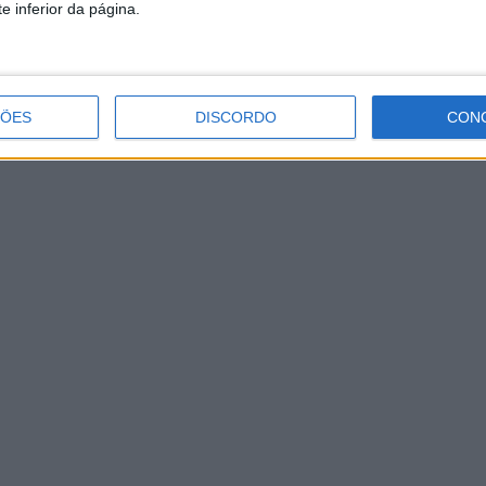
e inferior da página.
 os seus dados
s, pode pedir para receber um ficheiro de exportação com os
ÇÕES
DISCORDO
CON
er dado pessoal que indicou. Também pode solicitar que os
alquer dado pessoal que seja obrigatório manter para fins
 os seus dados
s através de um serviço automático de detecção de spam.
e contacto
s dados