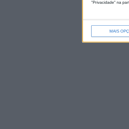
"Privacidade" na part
editar essa informação.
Que direitos tem sobre
Se tiver uma conta neste site, ou deixou comentário
MAIS OP
dados pessoais guardados sobre si, incluindo qualqu
dados guardados sejam eliminados. Isto não inclui qu
administrativos, legais ou de segurança.
Para onde são enviados
Os comentários dos visitantes podem ser verificado
As suas informações d
Informações adicionais
Como são protegidos os seu