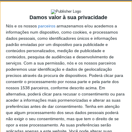
SHARE
TWEET
SHARE
PIN IT
Damos valor à sua privacidade
Nós e os nossos
parceiros
armazenamos e/ou acedemos a
informações num dispositivo, como cookies, e processamos
205 VIEWS
dados pessoais, como identificadores únicos e informações
padrão enviadas por um dispositivo para publicidade e
conteúdos personalizados, medição de publicidade e
Kris Meeke venceu Rali da Água, mas Teodósio é o novo líder do
conteúdos, pesquisa de audiências e desenvolvimento de
Campeonato de Portugal
serviços.
Com a sua permissão, nós e os nossos parceiros
O norte-irlandês Kris Meeke (Hyundai i20) venceu o Rali da
poderemos usar identificação e dados de geolocalização
precisos através da procura de dispositivos. Poderá clicar para
Água, em Chaves, sétima prova do Campeonato de Portugal de
consentir o processamento por nossa parte e pela parte dos
ralis, mas o quarto lugar permitiu a Ricardo Teodósio (Hyundai
nossos 1538 parceiros, conforme descrito acima. Em
i20) ascender à liderança lugar do Nacional.
alternativa, poderá clicar para recusar o consentimento ou para
Meeke tirou a vitória a Armindo Araújo (Skoda Fábia) na
aceder a informações mais pormenorizadas e alterar as suas
preferências antes de dar consentimento.
Tenha em atenção
derradeira especial da prova transmontana, terminando com 1,8
que algum processamento dos seus dados pessoais poderá
segundos de vantagem para o piloto de Santo Tirso. José Pedro
não exigir o seu consentimento, mas que tem o direito de se
Fontes (Citroën C3) foi o terceiro classificado, a 42,3 segundos
opor a esse processamento. As suas preferências serão
de Meeke.
aplicadas apenas a este website. Você pode alterar suas