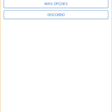
MAIS OPÇÕES
conhecimento sobre combate aos
incêndios florestais
DISCORDO
5 AGOSTO, 2026
Vieira do Minho avança na transição digital
com novo Balcão Eletrónico
5 AGOSTO, 2026
Vieira SC oficializa Luís Martins para a
época 2026/27
5 AGOSTO, 2026
GD JB7 assegura contratação do defesa-
central Luís
5 AGOSTO, 2026