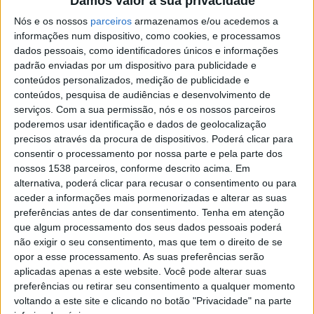
Damos valor à sua privacidade
SHARE
TWEET
SHARE
PIN IT
Nós e os nossos
parceiros
armazenamos e/ou acedemos a
informações num dispositivo, como cookies, e processamos
433 VIEWS
dados pessoais, como identificadores únicos e informações
padrão enviadas por um dispositivo para publicidade e
conteúdos personalizados, medição de publicidade e
Bom ano novo! A Rádio Alto Ave deseja a todos os
conteúdos, pesquisa de audiências e desenvolvimento de
Francisco
serviços.
Com a sua permissão, nós e os nossos parceiros
ouvintes e seguidores um próspero ano de 2025!
Campos
poderemos usar identificação e dados de geolocalização
Casa
vence
de
precisos através da procura de dispositivos. Poderá clicar para
ao
Eclipse
Lamas
consentir o processamento por nossa parte e pela parte dos
sprint
solar
acolhe
em
nossos 1538 parceiros, conforme descrito acima. Em
em
tertúlia
Queluz
Portugal:
alternativa, poderá clicar para recusar o consentimento ou para
Vieira
Acontecimentos que
com
e
saiba
aceder a informações mais pormenorizadas e alterar as suas
do
autores
marcaram Vieira do Minho
Rui
horários
preferências antes de dar consentimento.
Tenha em atenção
Minho
de
Oliveira
e
em 2025
Recebe
que algum processamento dos seus dados pessoais poderá
Vieira
assume
onde
Festival
não exigir o seu consentimento, mas que tem o direito de se
do
a
observar
de
opor a esse processamento. As suas preferências serão
Minho
Camisola
o
Folclore
Os feriados nacionais de
esta
aplicadas apenas a este website. Você pode alterar suas
Amarela
fenómeno
este
sexta-
preferências ou retirar seu consentimento a qualquer momento
2026
da
fim
feira
voltando a este site e clicando no botão "Privacidade" na parte
Volta
de
9