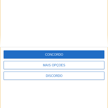
Eclipse solar em Portugal: saiba horários e
onde observar o fenómeno
9 AGOSTO, 2026
Casa de Lamas acolhe tertúlia com
autores de Vieira do Minho esta sexta-feira
7 AGOSTO, 2026
CONCORDO
Vieira do Minho Recebe Festival de
MAIS OPÇÕES
Folclore este fim de semana
DISCORDO
7 AGOSTO, 2026
Francisco Campos vence ao sprint em
Queluz e Rui Oliveira assume a Camisola
Amarela da Volta a Portugal [áudio]