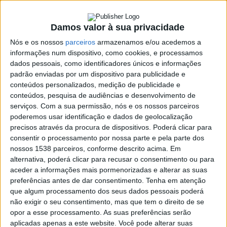
28 FEVEREIRO, 2025
Damos valor à sua privacidade
Nós e os nossos
parceiros
armazenamos e/ou acedemos a
SHARE
TWEET
SHARE
PIN IT
informações num dispositivo, como cookies, e processamos
dados pessoais, como identificadores únicos e informações
padrão enviadas por um dispositivo para publicidade e
592 VIEWS
conteúdos personalizados, medição de publicidade e
conteúdos, pesquisa de audiências e desenvolvimento de
serviços.
Com a sua permissão, nós e os nossos parceiros
O Município de Vieira do Minho informa que os serviços estarão
poderemos usar identificação e dados de geolocalização
encerrados na, terça-feira, dia de Carnaval.
precisos através da procura de dispositivos. Poderá clicar para
A tolerância de ponto foi decidida pelo presidente da Câmara
consentir o processamento por nossa parte e pela parte dos
Municipal e tem em conta os festejos do dia de Entrudo.
nossos 1538 parceiros, conforme descrito acima. Em
alternativa, poderá clicar para recusar o consentimento ou para
aceder a informações mais pormenorizadas e alterar as suas
Relativamente à recolha de lixo, a Câmara Municipal de Vieira
preferências antes de dar consentimento.
Tenha em atenção
do Minho informa que no, dia de Carnaval, dia 4 de março, NÃO
que algum processamento dos seus dados pessoais poderá
haverá recolha de resíduos sólidos urbanos na área da Vila.
não exigir o seu consentimento, mas que tem o direito de se
opor a esse processamento. As suas preferências serão
Os resíduos produzidos deverão ser acondicionados dentro das
aplicadas apenas a este website. Você pode alterar suas