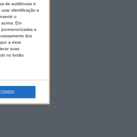
sa de audiências e
Universidade Sénior assinala
final do ano letivo com tarde
usar identificação e
de convívio
nsentir o
6 AGOSTO, 2026
o acima. Em
is pormenorizadas e
ocessamento dos
opor a esse
terar suas
ndo no botão
CORDO