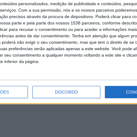
conteúdos personalizados, medição de publicidade e conteúdos, pesqui
agação da variante Ómicron é avaliado como muito elevado
”,
serviços.
Com a sua permissão, nós e os nossos parceiros poderemos 
a “
ação urgente e forte
” para reduzir a transmissão do vírus, “
a
ção precisos através da procura de dispositivos. Poderá clicar para co
 saúde e proteger os mais vulneráveis nos próximos meses
”.
ossa parte e pela parte dos nossos 1538 parceiros, conforme descrit
 clicar para recusar o consentimento ou para aceder a informações ma
erências antes de dar consentimento.
Tenha em atenção que algum pr
 poderá não exigir o seu consentimento, mas que tem o direito de se 
uas preferências serão aplicadas apenas a este website. Você pode al
Reforço da Janssen pode ser dado
rar seu consentimento a qualquer momento voltando a este site e clica
dois meses depois da primeira toma
e inferior da página.
ÇÕES
DISCORDO
CON