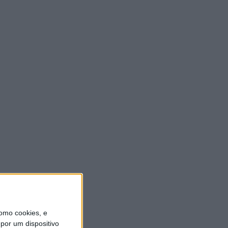
ULTIMA HORA
Autarquia da Póvoa de
Lanhoso apoia atividade dos
Bombeiros Voluntários
enquanto agentes de
Proteção Civil
6 AGOSTO, 2026
FAS-Portugal alerta: “Não
faltam dadores de sangue,
faltam condições ao IPST”
6 AGOSTO, 2026
Praia Fluvial de Agrela e
Serafão acolhe segunda
edição do “Sol da Chafarica”
6 AGOSTO, 2026
omo cookies, e
por um dispositivo